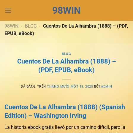
Chuyển
98WIN
đến
nội
dung
98WIN
-
BLOG
-
Cuentos De La Alhambra (1888) – (PDF,
EPUB, eBook)
BLOG
Cuentos De La Alhambra (1888) –
(PDF, EPUB, eBook)
ĐÃ ĐĂNG TRÊN
THÁNG MƯỜI MỘT 19, 2025
BỞI
ADMIN
Cuentos De La Alhambra (1888) (Spanish
Edition) – Washington Irving
La historia ebook gratis llevó por un camino difícil, pero la