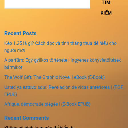
TÌM
KIẾM
Recent Posts
Kèo 1.25 là gì? Cách đọc và tính thắng thua dễ hiểu cho
người mới
A parfüm: Egy gyilkos története : Ingyenes könyvletöltések
bármikor
The Wolf Gift: The Graphic Novel | eBook (E-Book)
Usted ya estuvo aquí: Revelacion de vidas anteriores | (PDF,
EPUB)
Afrique, démocratie piégée | (E-Book EPUB)
Recent Comments
Không có bình luận nào để hiển thị.