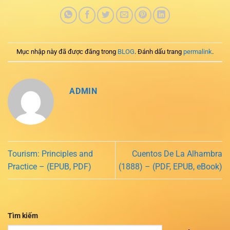
Mục nhập này đã được đăng trong
BLOG
. Đánh dấu trang
permalink
.
ADMIN
Tourism: Principles and
Cuentos De La Alhambra
Practice – (EPUB, PDF)
(1888) – (PDF, EPUB, eBook)
Tìm kiếm