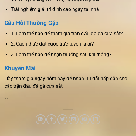
Trải nghiệm giải trí đỉnh cao ngay tại nhà
Câu Hỏi Thường Gặp
1. Làm thế nào để tham gia trận đấu đá gà cựa sắt?
2. Cách thức đặt cược trực tuyến là gì?
3. Làm thế nào để nhận thưởng sau khi thắng?
Khuyến Mãi
Hãy tham gia ngay hôm nay để nhận ưu đãi hấp dẫn cho
các trận đấu đá gà cựa sắt!
“`