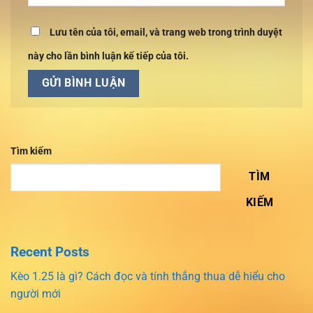
Lưu tên của tôi, email, và trang web trong trình duyệt
này cho lần bình luận kế tiếp của tôi.
Tìm kiếm
TÌM
KIẾM
Recent Posts
Kèo 1.25 là gì? Cách đọc và tính thắng thua dễ hiểu cho
người mới