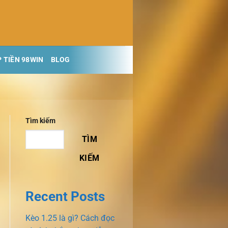
 TIỀN 98WIN
BLOG
Tìm kiếm
TÌM
KIẾM
Recent Posts
Kèo 1.25 là gì? Cách đọc