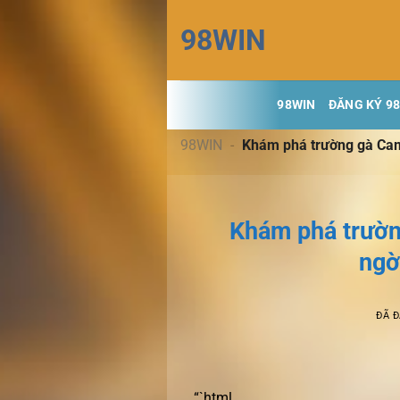
Chuyển
98WIN
đến
nội
dung
98WIN
ĐĂNG KÝ 9
98WIN
-
Khám phá trường gà Cam
Khám phá trườn
ngờ
ĐÃ 
“`html