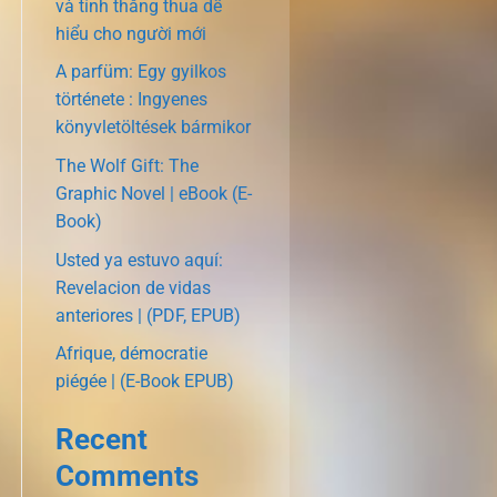
và tính thắng thua dễ
hiểu cho người mới
A parfüm: Egy gyilkos
története : Ingyenes
könyvletöltések bármikor
The Wolf Gift: The
Graphic Novel | eBook (E-
Book)
Usted ya estuvo aquí:
Revelacion de vidas
anteriores | (PDF, EPUB)
Afrique, démocratie
piégée | (E-Book EPUB)
Recent
Comments