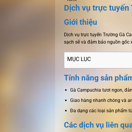
Dịch vụ trực tuyế
Giới thiệu
Dịch vụ trực tuyến Trường Gà 
sạch sẽ và đảm bảo nguồn gốc x
MỤC LỤC
Tính năng sản phẩ
Gà Campuchia tươi ngon, đả
Giao hàng nhanh chóng và an
Đa dạng các loại sản phẩm 
Các dịch vụ liên qu