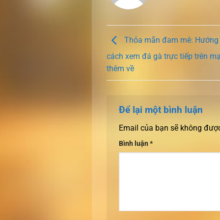
Thỏa mãn đam mê: Hướng dẫ
cách xem đá gà trực tiếp trên m
thêm về
Để lại một bình luận
Email của bạn sẽ không được 
Bình luận
*