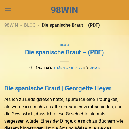
Chuyển
98WIN
đến
nội
dung
98WIN
-
BLOG
-
Die spanische Braut – (PDF)
BLOG
Die spanische Braut – (PDF)
ĐÃ ĐĂNG TRÊN
THÁNG 6 18, 2025
BỞI
ADMIN
Die spanische Braut | Georgette Heyer
Als ich zu Ende gelesen hatte, spürte ich eine Traurigkeit,
als würde ich mich von alten Freunden verabschieden, und
die Gewissheit, dass ich diese Geschichte niemals
vergessen würde. Eines der Dinge, die mich zu Büchern wie
diesem hingezogen, ist die Art und Weise, wie sie das