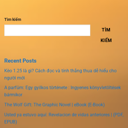
Tìm kiếm
TÌM
KIẾM
Recent Posts
Kèo 1.25 là gì? Cách đọc và tính thắng thua dễ hiểu cho
người mới
A parfüm: Egy gyilkos története : Ingyenes könyvletöltések
bármikor
The Wolf Gift: The Graphic Novel | eBook (E-Book)
Usted ya estuvo aquí: Revelacion de vidas anteriores | (PDF,
EPUB)