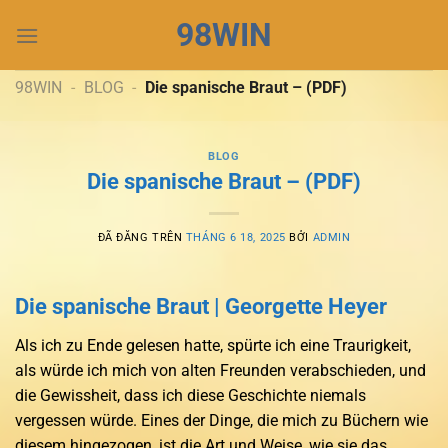
Chuyển
98WIN
đến
nội
dung
98WIN
-
BLOG
-
Die spanische Braut – (PDF)
BLOG
Die spanische Braut – (PDF)
ĐÃ ĐĂNG TRÊN
THÁNG 6 18, 2025
BỞI
ADMIN
Die spanische Braut | Georgette Heyer
Als ich zu Ende gelesen hatte, spürte ich eine Traurigkeit,
als würde ich mich von alten Freunden verabschieden, und
die Gewissheit, dass ich diese Geschichte niemals
vergessen würde. Eines der Dinge, die mich zu Büchern wie
diesem hingezogen, ist die Art und Weise, wie sie das