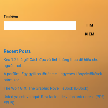
Tìm kiếm
TÌM
KIẾM
Recent Posts
Kèo 1.25 là gì? Cách đọc và tính thắng thua dễ hiểu cho
người mới
A parfüm: Egy gyilkos története : Ingyenes könyvletöltések
bármikor
The Wolf Gift: The Graphic Novel | eBook (E-Book)
Usted ya estuvo aquí: Revelacion de vidas anteriores | (PDF,
EPUB)