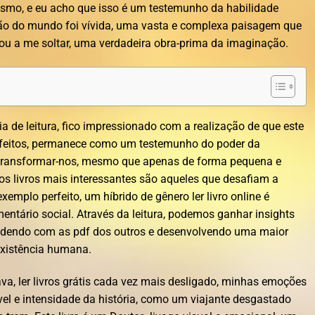
esmo, e eu acho que isso é um testemunho da habilidade
rução do mundo foi vívida, uma vasta e complexa paisagem que
ou a me soltar, uma verdadeira obra-prima da imaginação.
ia de leitura, fico impressionado com a realização de que este
defeitos, permanece como um testemunho do poder da
r e transformar-nos, mesmo que apenas de forma pequena e
os livros mais interessantes são aqueles que desafiam a
exemplo perfeito, um híbrido de gênero ler livro online é
omentário social. Através da leitura, podemos ganhar insights
ndendo com as pdf dos outros e desenvolvendo uma maior
existência humana.
va, ler livros grátis cada vez mais desligado, minhas emoções
vel e intensidade da história, como um viajante desgastado