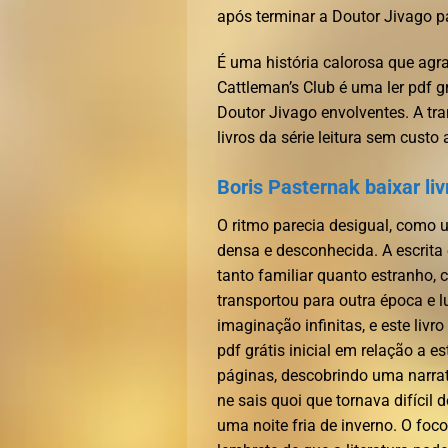
após terminar a Doutor Jivago p
É uma história calorosa que agra
Cattleman’s Club é uma ler pdf 
Doutor Jivago envolventes. A tr
livros da série leitura sem custo
Boris Pasternak baixar liv
O ritmo parecia desigual, como 
densa e desconhecida. A escrita
tanto familiar quanto estranh
transportou para outra época e l
imaginação infinitas, e este livr
pdf grátis inicial em relação a e
páginas, descobrindo uma narrat
ne sais quoi que tornava difícil
uma noite fria de inverno. O foco