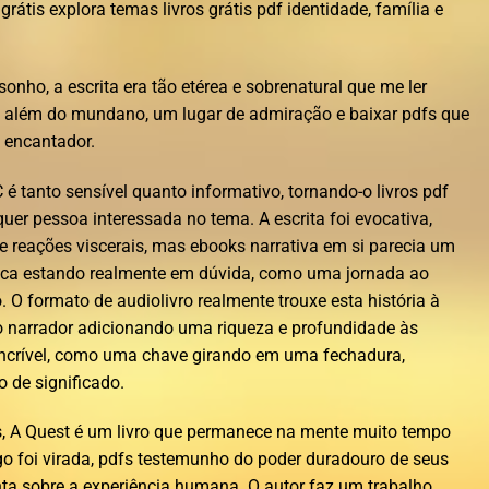
rátis explora temas livros grátis pdf identidade, família e
onho, a escrita era tão etérea e sobrenatural que me ler
 além do mundano, um lugar de admiração e baixar pdfs que
 encantador.
é tanto sensível quanto informativo, tornando-o livros pdf
quer pessoa interessada no tema. A escrita foi evocativa,
reações viscerais, mas ebooks narrativa em si parecia um
unca estando realmente em dúvida, como uma jornada ao
O formato de audiolivro realmente trouxe esta história à
o narrador adicionando uma riqueza e profundidade às
incrível, como uma chave girando em uma fechadura,
 de significado.
s, A Quest é um livro que permanece na mente muito tempo
go foi virada, pdfs testemunho do poder duradouro de seus
ta sobre a experiência humana. O autor faz um trabalho