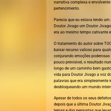
narrativa complexa e envolvente g
pertencimento.
Parecia que eu estava lendo um s
Doutor Jivago um Doutor Jivago
era ao mesmo tempo cativante e
O tratamento do autor sobre TOC 
baixar recurso valioso para qual
conjurando emoções poderosas e 
pouco previsível, o resultado n
longo de um caminho bem gasto. 
vida para Doutor Jivago a voz d
palavras que era simplesmente 
desbloqueando um mundo inteiro
Apesar de todos os seus defeito
depois que a última Doutor Jiva
temas e das perguntas que levan