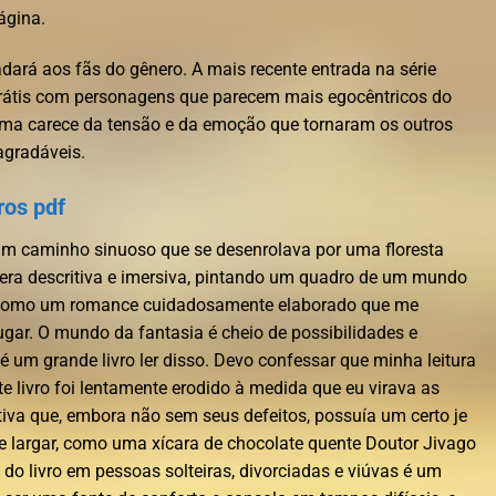
ágina.
dará aos fãs do gênero. A mais recente entrada na série
grátis com personagens que parecem mais egocêntricos do
ama carece da tensão e da emoção que tornaram os outros
 agradáveis.
ros pdf
um caminho sinuoso que se desenrolava por uma floresta
 era descritiva e imersiva, pintando um quadro de um mundo
o, como um romance cuidadosamente elaborado que me
ugar. O mundo da fantasia é cheio de possibilidades e
o é um grande livro ler disso. Devo confessar que minha leitura
ste livro foi lentamente erodido à medida que eu virava as
iva que, embora não sem seus defeitos, possuía um certo je
 de largar, como uma xícara de chocolate quente Doutor Jivago
 do livro em pessoas solteiras, divorciadas e viúvas é um