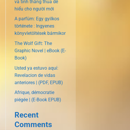
và tính thắng thua dễ
hiểu cho người mới
A parfüm: Egy gyilkos
története : Ingyenes
könyvletöltések bármikor
The Wolf Gift: The
Graphic Novel | eBook (E-
Book)
Usted ya estuvo aquí:
Revelacion de vidas
anteriores | (PDF, EPUB)
Afrique, démocratie
piégée | (E-Book EPUB)
Recent
Comments