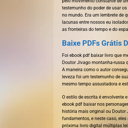
pelo movimento constante de um 
testemunho do poder de usar os p
no mundo. Era um lembrete de que
lacunas entre nossos eu isolado
as fronteiras do tempo e do esp
Baixe PDFs Grátis 
Foi ebook pdf baixar livro que
Doutor Jivago montanha-russa q
A maneira como o autor consegu
leveza foi um testemunho de sua 
mesmo tempo assustadora e est
O estilo de escrita é envolvente
ebook pdf baixar nos personagens,
história mais original ou Douto
fundamentos, e neste caso, eles
próxima livro digital múltiplas l