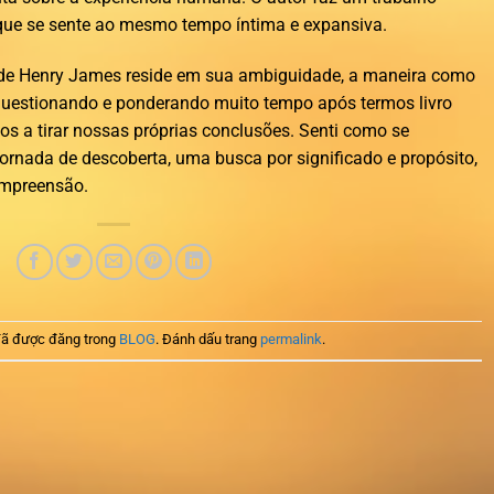
 que se sente ao mesmo tempo íntima e expansiva.
s de Henry James reside em sua ambiguidade, a maneira como
m questionando e ponderando muito tempo após termos livro
nos a tirar nossas próprias conclusões. Senti como se
rnada de descoberta, uma busca por significado e propósito,
ompreensão.
ã được đăng trong
BLOG
. Đánh dấu trang
permalink
.