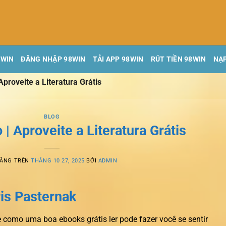
8WIN
ĐĂNG NHẬP 98WIN
TẢI APP 98WIN
RÚT TIỀN 98WIN
NẠP
Aproveite a Literatura Grátis
BLOG
 | Aproveite a Literatura Grátis
ĐĂNG TRÊN
THÁNG 10 27, 2025
BỞI
ADMIN
ris Pasternak
e como uma boa ebooks grátis ler pode fazer você se sentir