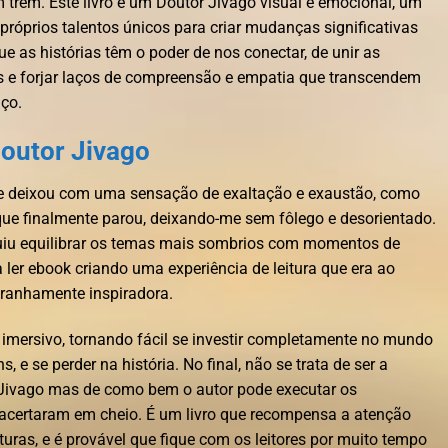
trem. Este livro é um Doutor Jivago visual e emocional, um
róprios talentos únicos para criar mudanças significativas
 as histórias têm o poder de nos conectar, de unir as
s e forjar laços de compreensão e empatia que transcendem
aço.
Doutor Jivago
 me deixou com uma sensação de exaltação e exaustão, como
ue finalmente parou, deixando-me sem fôlego e desorientado.
iu equilibrar os temas mais sombrios com momentos de
ler ebook criando uma experiência de leitura que era ao
ranhamente inspiradora.
 e imersivo, tornando fácil se investir completamente no mundo
 e se perder na história. No final, não se trata de ser a
r Jivago mas de como bem o autor pode executar os
 acertaram em cheio. É um livro que recompensa a atenção
eituras, e é provável que fique com os leitores por muito tempo