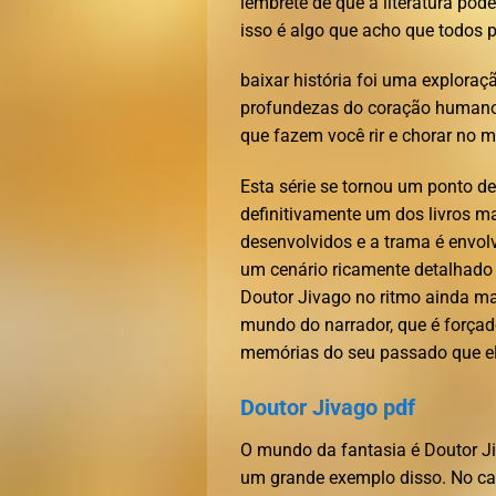
lembrete de que a literatura pod
isso é algo que acho que todos 
baixar história foi uma explora
profundezas do coração humano.
que fazem você rir e chorar no 
Esta série se tornou um ponto de
definitivamente um dos livros ma
desenvolvidos e a trama é envolv
um cenário ricamente detalhado
Doutor Jivago no ritmo ainda mai
mundo do narrador, que é forçad
memórias do seu passado que el
Doutor Jivago pdf
O mundo da fantasia é Doutor Jiv
um grande exemplo disso. No caso