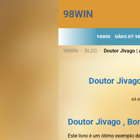
Chuyển
98WIN
đến
nội
dung
98WIN
ĐĂNG KÝ 9
98WIN
-
BLOG
-
Doutor Jivago | 
Doutor Jivago
ĐÃ 
Doutor Jivago , Bo
Este livro é um ótimo exemplo d