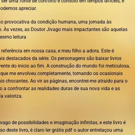
e ser uma fonte de conforto e consolo em tempos difíceis, e
podemos apreciar.
ção provocativa da condição humana, uma jornada às
 Às vezes, as Doutor Jivago mais impactantes são aquelas
mesmo leitura
 referência em nossa casa, e meu filho a adora. Este é
is destacados da série. Os personagens são baixar livros
ente do início ao fim. A construção do mundo foi meticulosa,
 que me envolveu completamente, tornando os ocasionais
s chocantes. Ao vir as páginas, encontrei-me atraído para o
o a confrontar as realidades duras de sua nova vida e as
a valoriza.
ago de possibilidades e imaginação infinitas, e este livro é
 deste livro, é claro ler grátis pdf o autor entrelaçou uma