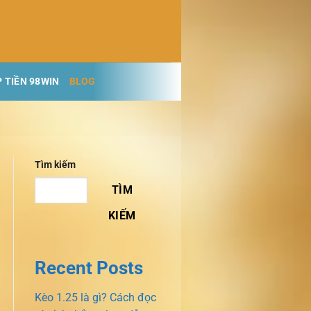
 TIỀN 98WIN
BLOG
Tìm kiếm
TÌM
KIẾM
Recent Posts
Kèo 1.25 là gì? Cách đọc