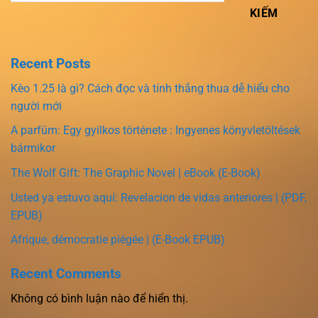
KIẾM
Recent Posts
Kèo 1.25 là gì? Cách đọc và tính thắng thua dễ hiểu cho
người mới
A parfüm: Egy gyilkos története : Ingyenes könyvletöltések
bármikor
The Wolf Gift: The Graphic Novel | eBook (E-Book)
Usted ya estuvo aquí: Revelacion de vidas anteriores | (PDF,
EPUB)
Afrique, démocratie piégée | (E-Book EPUB)
Recent Comments
Không có bình luận nào để hiển thị.