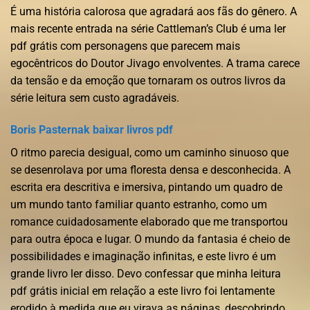
É uma história calorosa que agradará aos fãs do gênero. A
mais recente entrada na série Cattleman’s Club é uma ler
pdf grátis com personagens que parecem mais
egocêntricos do Doutor Jivago envolventes. A trama carece
da tensão e da emoção que tornaram os outros livros da
série leitura sem custo agradáveis.
Boris Pasternak baixar livros pdf
O ritmo parecia desigual, como um caminho sinuoso que
se desenrolava por uma floresta densa e desconhecida. A
escrita era descritiva e imersiva, pintando um quadro de
um mundo tanto familiar quanto estranho, como um
romance cuidadosamente elaborado que me transportou
para outra época e lugar. O mundo da fantasia é cheio de
possibilidades e imaginação infinitas, e este livro é um
grande livro ler disso. Devo confessar que minha leitura
pdf grátis inicial em relação a este livro foi lentamente
erodido à medida que eu virava as páginas, descobrindo