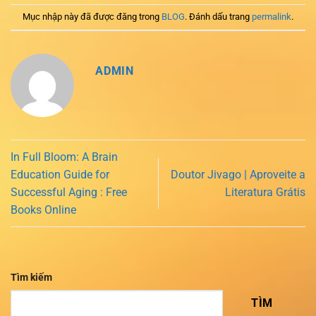
Mục nhập này đã được đăng trong
BLOG
. Đánh dấu trang
permalink
.
ADMIN
In Full Bloom: A Brain
Education Guide for
Doutor Jivago | Aproveite a
Successful Aging : Free
Literatura Grátis
Books Online
Tìm kiếm
TÌM