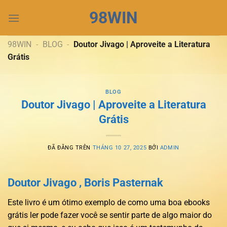
Chuyển
98WIN
đến
nội
dung
98WIN
-
BLOG
-
Doutor Jivago | Aproveite a Literatura
Grátis
BLOG
Doutor Jivago | Aproveite a Literatura
Grátis
ĐÃ ĐĂNG TRÊN
THÁNG 10 27, 2025
BỞI
ADMIN
Doutor Jivago , Boris Pasternak
Este livro é um ótimo exemplo de como uma boa ebooks
grátis ler pode fazer você se sentir parte de algo maior do