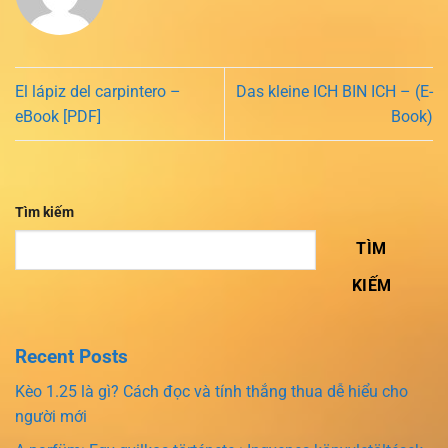
El lápiz del carpintero –
Das kleine ICH BIN ICH – (E-
eBook [PDF]
Book)
Tìm kiếm
TÌM
KIẾM
Recent Posts
Kèo 1.25 là gì? Cách đọc và tính thắng thua dễ hiểu cho
người mới