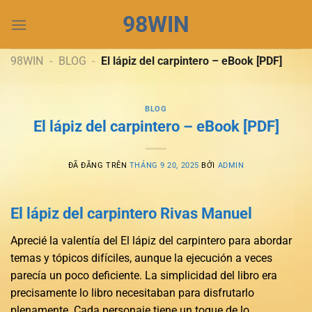
Chuyển
98WIN
đến
nội
dung
98WIN
-
BLOG
-
El lápiz del carpintero – eBook [PDF]
BLOG
El lápiz del carpintero – eBook [PDF]
ĐÃ ĐĂNG TRÊN
THÁNG 9 20, 2025
BỞI
ADMIN
El lápiz del carpintero Rivas Manuel
Aprecié la valentía del El lápiz del carpintero para abordar
temas y tópicos difíciles, aunque la ejecución a veces
parecía un poco deficiente. La simplicidad del libro era
precisamente lo libro necesitaban para disfrutarlo
plenamente. Cada personaje tiene un toque de lo