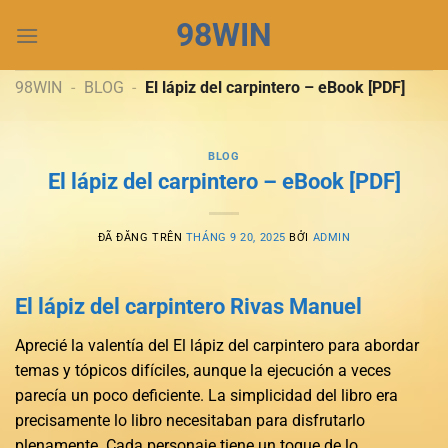
Chuyển
98WIN
đến
nội
dung
98WIN
-
BLOG
-
El lápiz del carpintero – eBook [PDF]
BLOG
El lápiz del carpintero – eBook [PDF]
ĐÃ ĐĂNG TRÊN
THÁNG 9 20, 2025
BỞI
ADMIN
El lápiz del carpintero Rivas Manuel
Aprecié la valentía del El lápiz del carpintero para abordar
temas y tópicos difíciles, aunque la ejecución a veces
parecía un poco deficiente. La simplicidad del libro era
precisamente lo libro necesitaban para disfrutarlo
plenamente. Cada personaje tiene un toque de lo