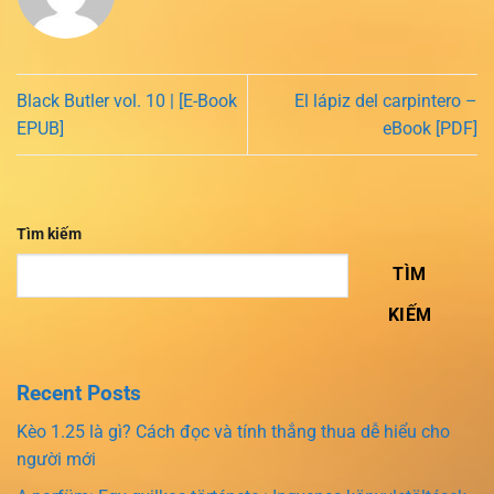
Black Butler vol. 10 | [E-Book
El lápiz del carpintero –
EPUB]
eBook [PDF]
Tìm kiếm
TÌM
KIẾM
Recent Posts
Kèo 1.25 là gì? Cách đọc và tính thắng thua dễ hiểu cho
người mới