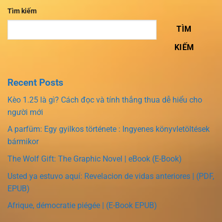
Tìm kiếm
TÌM
KIẾM
Recent Posts
Kèo 1.25 là gì? Cách đọc và tính thắng thua dễ hiểu cho
người mới
A parfüm: Egy gyilkos története : Ingyenes könyvletöltések
bármikor
The Wolf Gift: The Graphic Novel | eBook (E-Book)
Usted ya estuvo aquí: Revelacion de vidas anteriores | (PDF,
EPUB)
Afrique, démocratie piégée | (E-Book EPUB)