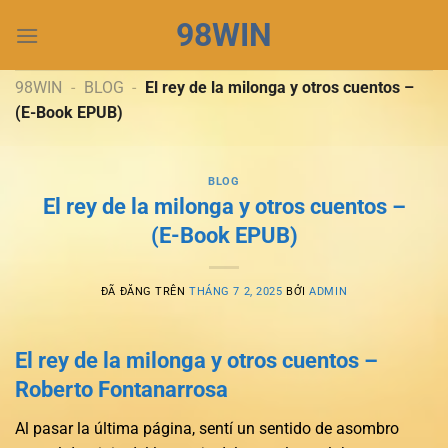
Chuyển
98WIN
đến
nội
dung
98WIN
-
BLOG
-
El rey de la milonga y otros cuentos –
(E-Book EPUB)
BLOG
El rey de la milonga y otros cuentos –
(E-Book EPUB)
ĐÃ ĐĂNG TRÊN
THÁNG 7 2, 2025
BỞI
ADMIN
El rey de la milonga y otros cuentos –
Roberto Fontanarrosa
Al pasar la última página, sentí un sentido de asombro