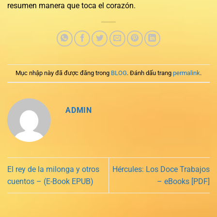
resumen manera que toca el corazón.
Mục nhập này đã được đăng trong
BLOG
. Đánh dấu trang
permalink
.
ADMIN
El rey de la milonga y otros
Hércules: Los Doce Trabajos
cuentos – (E-Book EPUB)
– eBooks [PDF]