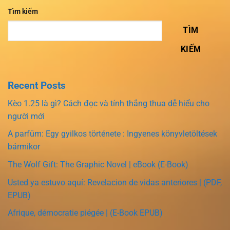
Tìm kiếm
TÌM
KIẾM
Recent Posts
Kèo 1.25 là gì? Cách đọc và tính thắng thua dễ hiểu cho
người mới
A parfüm: Egy gyilkos története : Ingyenes könyvletöltések
bármikor
The Wolf Gift: The Graphic Novel | eBook (E-Book)
Usted ya estuvo aquí: Revelacion de vidas anteriores | (PDF,
EPUB)
Afrique, démocratie piégée | (E-Book EPUB)