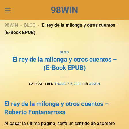
Chuyển
98WIN
đến
nội
dung
98WIN
-
BLOG
-
El rey de la milonga y otros cuentos –
(E-Book EPUB)
BLOG
El rey de la milonga y otros cuentos –
(E-Book EPUB)
ĐÃ ĐĂNG TRÊN
THÁNG 7 2, 2025
BỞI
ADMIN
El rey de la milonga y otros cuentos –
Roberto Fontanarrosa
Al pasar la última página, sentí un sentido de asombro