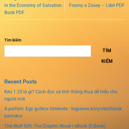
in the Economy of Salvation :
Franny e Zooey – Libri PDF
Book PDF
Tìm kiếm
TÌM
KIẾM
Recent Posts
Kèo 1.25 là gì? Cách đọc và tính thắng thua dễ hiểu cho
người mới
A parfüm: Egy gyilkos története : Ingyenes könyvletöltések
bármikor
The Wolf Gift: The Graphic Novel | eBook (E-Book)