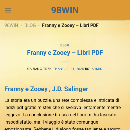
Chuyển
98WIN
đến
nội
dung
98WIN
-
BLOG
-
Franny e Zooey – Libri PDF
BLOG
Franny e Zooey – Libri PDF
ĐÃ ĐĂNG TRÊN
THÁNG 10 11, 2025
BỞI
ADMIN
Franny e Zooey , J.D. Salinger
La storia era un puzzle, una rete complessa e intricata di
indizi pdf gratis misteri che si svelava lentamente mentre
leggevo. La conclusione brusca del libro mi ha lasciato
insoddisfatto, ma il viaggio è stato comunque
emozionante. Sebbene il dialogo fosse tagliente e arguto,