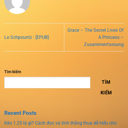
Grace – The Secret Lives Of
Le Schpountz : [EPUB]
A Princess –
Zusammenfassung
Tìm kiếm
TÌM
KIẾM
Recent Posts
Kèo 1.25 là gì? Cách đọc và tính thắng thua dễ hiểu cho