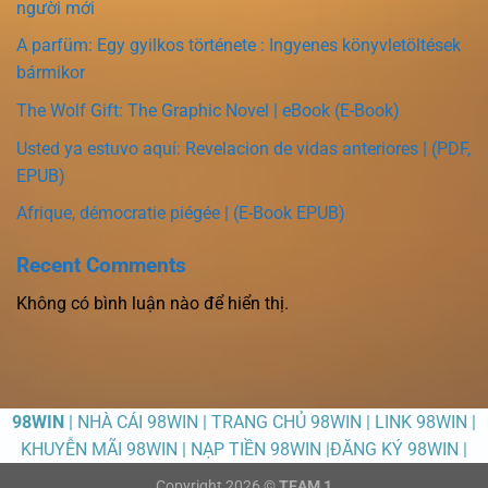
người mới
A parfüm: Egy gyilkos története : Ingyenes könyvletöltések
bármikor
The Wolf Gift: The Graphic Novel | eBook (E-Book)
Usted ya estuvo aquí: Revelacion de vidas anteriores | (PDF,
EPUB)
Afrique, démocratie piégée | (E-Book EPUB)
Recent Comments
Không có bình luận nào để hiển thị.
98WIN
| NHÀ CÁI 98WIN | TRANG CHỦ 98WIN | LINK 98WIN |
KHUYỄN MÃI 98WIN | NẠP TIỀN 98WIN |ĐĂNG KÝ 98WIN |
Copyright 2026 ©
TEAM 1