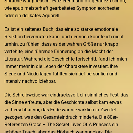
Sprache war poetisch, evozierend und oft geradezu schön,
wie epub meisterhaft gearbeitetes Symphonieorchester
oder ein delikates Aquarell.
Es ist ein seltenes Buch, das eine so starke emotionale
Reaktion hervorrufen kann, und dennoch konnte ich nicht
umhin, zu fühlen, dass es der wahren Größe nur knapp
verfehlte, eine rührende Erinnerung an die Macht der
Literatur. Während die Geschichte fortschritt, fand ich mich
immer mehr in die Leben der Charaktere investiert, ihre
Siege und Niederlagen fühlten sich tief persönlich und
intensiv nachvollziehbar.
Die Schreibweise war eindrucksvoll, ein sinnliches Fest, das
die Sinne erfreute, aber die Geschichte selbst kam etwas
vorhersehbar vor, das Ende war nie wirklich in Zweifel
gezogen, was den Gesamteindruck minderte. Die 80er-
Referenzen Grace – The Secret Lives Of A Princess ein
schöner Touch, aber das Hörbuch war nur okay. Die