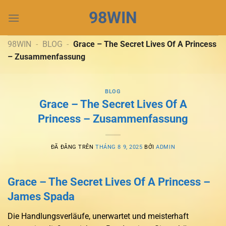
Chuyển
98WIN
đến
nội
dung
98WIN
-
BLOG
-
Grace – The Secret Lives Of A Princess
– Zusammenfassung
BLOG
Grace – The Secret Lives Of A
Princess – Zusammenfassung
ĐÃ ĐĂNG TRÊN
THÁNG 8 9, 2025
BỞI
ADMIN
Grace – The Secret Lives Of A Princess –
James Spada
Die Handlungsverläufe, unerwartet und meisterhaft