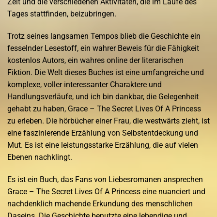
Zeit und die verschiedenen Aktivitäten, die im Laufe des
Tages stattfinden, beizubringen.
Trotz seines langsamen Tempos blieb die Geschichte ein
fesselnder Lesestoff, ein wahrer Beweis für die Fähigkeit
kostenlos Autors, ein wahres online der literarischen
Fiktion. Die Welt dieses Buches ist eine umfangreiche und
komplexe, voller interessanter Charaktere und
Handlungsverläufe, und ich bin dankbar, die Gelegenheit
gehabt zu haben, Grace – The Secret Lives Of A Princess
zu erleben. Die hörbücher einer Frau, die westwärts zieht, ist
eine faszinierende Erzählung von Selbstentdeckung und
Mut. Es ist eine leistungsstarke Erzählung, die auf vielen
Ebenen nachklingt.
Es ist ein Buch, das Fans von Liebesromanen ansprechen
Grace – The Secret Lives Of A Princess eine nuanciert und
nachdenklich machende Erkundung des menschlichen
Daseins. Die Geschichte benutzte eine lebendige und