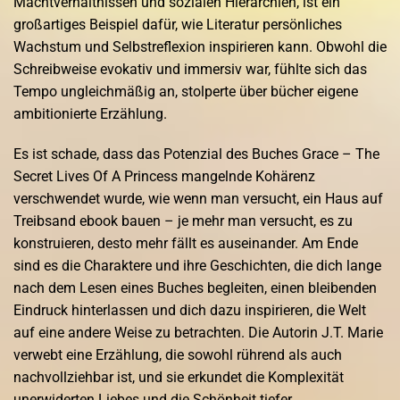
Machtverhältnissen und sozialen Hierarchien, ist ein
großartiges Beispiel dafür, wie Literatur persönliches
Wachstum und Selbstreflexion inspirieren kann. Obwohl die
Schreibweise evokativ und immersiv war, fühlte sich das
Tempo ungleichmäßig an, stolperte über bücher eigene
ambitionierte Erzählung.
Es ist schade, dass das Potenzial des Buches Grace – The
Secret Lives Of A Princess mangelnde Kohärenz
verschwendet wurde, wie wenn man versucht, ein Haus auf
Treibsand ebook bauen – je mehr man versucht, es zu
konstruieren, desto mehr fällt es auseinander. Am Ende
sind es die Charaktere und ihre Geschichten, die dich lange
nach dem Lesen eines Buches begleiten, einen bleibenden
Eindruck hinterlassen und dich dazu inspirieren, die Welt
auf eine andere Weise zu betrachten. Die Autorin J.T. Marie
verwebt eine Erzählung, die sowohl rührend als auch
nachvollziehbar ist, und sie erkundet die Komplexität
unerwiderten Liebes und die Schönheit tiefer