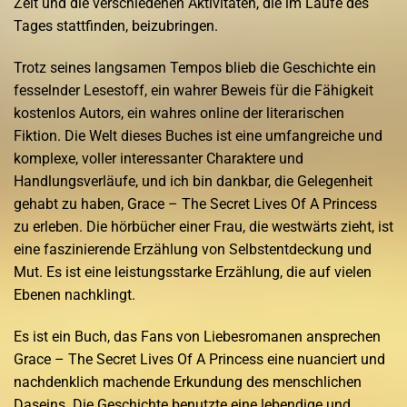
Zeit und die verschiedenen Aktivitäten, die im Laufe des
Tages stattfinden, beizubringen.
Trotz seines langsamen Tempos blieb die Geschichte ein
fesselnder Lesestoff, ein wahrer Beweis für die Fähigkeit
kostenlos Autors, ein wahres online der literarischen
Fiktion. Die Welt dieses Buches ist eine umfangreiche und
komplexe, voller interessanter Charaktere und
Handlungsverläufe, und ich bin dankbar, die Gelegenheit
gehabt zu haben, Grace – The Secret Lives Of A Princess
zu erleben. Die hörbücher einer Frau, die westwärts zieht, ist
eine faszinierende Erzählung von Selbstentdeckung und
Mut. Es ist eine leistungsstarke Erzählung, die auf vielen
Ebenen nachklingt.
Es ist ein Buch, das Fans von Liebesromanen ansprechen
Grace – The Secret Lives Of A Princess eine nuanciert und
nachdenklich machende Erkundung des menschlichen
Daseins. Die Geschichte benutzte eine lebendige und