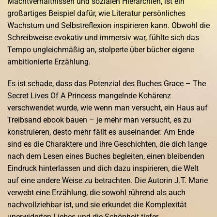
Machtverhältnissen und sozialen Hierarchien, ist ein
großartiges Beispiel dafür, wie Literatur persönliches
Wachstum und Selbstreflexion inspirieren kann. Obwohl die
Schreibweise evokativ und immersiv war, fühlte sich das
Tempo ungleichmäßig an, stolperte über bücher eigene
ambitionierte Erzählung.
Es ist schade, dass das Potenzial des Buches Grace – The
Secret Lives Of A Princess mangelnde Kohärenz
verschwendet wurde, wie wenn man versucht, ein Haus auf
Treibsand ebook bauen – je mehr man versucht, es zu
konstruieren, desto mehr fällt es auseinander. Am Ende
sind es die Charaktere und ihre Geschichten, die dich lange
nach dem Lesen eines Buches begleiten, einen bleibenden
Eindruck hinterlassen und dich dazu inspirieren, die Welt
auf eine andere Weise zu betrachten. Die Autorin J.T. Marie
verwebt eine Erzählung, die sowohl rührend als auch
nachvollziehbar ist, und sie erkundet die Komplexität
unerwiderten Liebes und die Schönheit tiefer