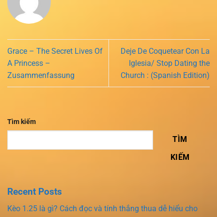
Grace – The Secret Lives Of
Deje De Coquetear Con La
A Princess –
Iglesia/ Stop Dating the
Zusammenfassung
Church : (Spanish Edition)
Tìm kiếm
TÌM
KIẾM
Recent Posts
Kèo 1.25 là gì? Cách đọc và tính thắng thua dễ hiểu cho