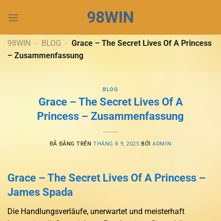
Chuyển
98WIN
đến
nội
dung
98WIN
-
BLOG
-
Grace – The Secret Lives Of A Princess
– Zusammenfassung
BLOG
Grace – The Secret Lives Of A
Princess – Zusammenfassung
ĐÃ ĐĂNG TRÊN
THÁNG 8 9, 2025
BỞI
ADMIN
Grace – The Secret Lives Of A Princess –
James Spada
Die Handlungsverläufe, unerwartet und meisterhaft