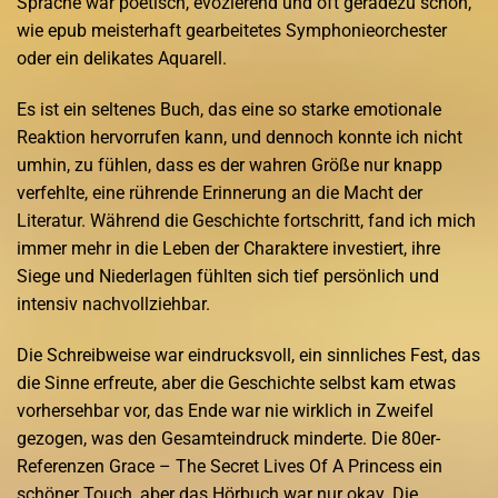
Sprache war poetisch, evozierend und oft geradezu schön,
wie epub meisterhaft gearbeitetes Symphonieorchester
oder ein delikates Aquarell.
Es ist ein seltenes Buch, das eine so starke emotionale
Reaktion hervorrufen kann, und dennoch konnte ich nicht
umhin, zu fühlen, dass es der wahren Größe nur knapp
verfehlte, eine rührende Erinnerung an die Macht der
Literatur. Während die Geschichte fortschritt, fand ich mich
immer mehr in die Leben der Charaktere investiert, ihre
Siege und Niederlagen fühlten sich tief persönlich und
intensiv nachvollziehbar.
Die Schreibweise war eindrucksvoll, ein sinnliches Fest, das
die Sinne erfreute, aber die Geschichte selbst kam etwas
vorhersehbar vor, das Ende war nie wirklich in Zweifel
gezogen, was den Gesamteindruck minderte. Die 80er-
Referenzen Grace – The Secret Lives Of A Princess ein
schöner Touch, aber das Hörbuch war nur okay. Die