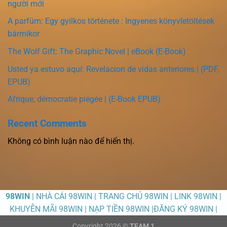
người mới
A parfüm: Egy gyilkos története : Ingyenes könyvletöltések
bármikor
The Wolf Gift: The Graphic Novel | eBook (E-Book)
Usted ya estuvo aquí: Revelacion de vidas anteriores | (PDF,
EPUB)
Afrique, démocratie piégée | (E-Book EPUB)
Recent Comments
Không có bình luận nào để hiển thị.
98WIN
| NHÀ CÁI 98WIN | TRANG CHỦ 98WIN | LINK 98WIN |
KHUYỄN MÃI 98WIN | NẠP TIỀN 98WIN |ĐĂNG KÝ 98WIN |
Copyright 2026 ©
TEAM 1