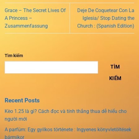
Grace – The Secret Lives Of
Deje De Coquetear Con La
A Princess –
Iglesia/ Stop Dating the
Zusammenfassung
Church : (Spanish Edition)
Tìm kiếm
TÌM
KIẾM
Recent Posts
Kèo 1.25 là gì? Cách đọc và tính thắng thua dễ hiểu cho
người mới
A parfüm: Egy gyilkos története : Ingyenes könyvletöltések
bármikor