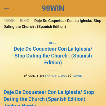
Chuyển
98WIN
đến
nội
dung
98WIN
-
BLOG
-
Deje De Coquetear Con La Iglesia/ Stop
Dating the Church : (Spanish Edition)
BLOG
Deje De Coquetear Con La Iglesia/
Stop Dating the Church : (Spanish
Edition)
ĐÃ ĐĂNG TRÊN
THÁNG 8 9, 2025
BỞI
ADMIN
Deje De Coquetear Con La Iglesia/ Stop
Dating the Church (Spanish Edition) –
Joshua Harris