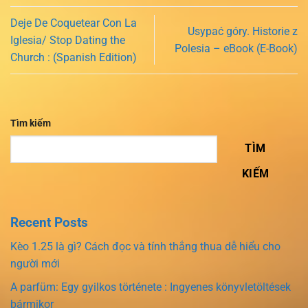
Deje De Coquetear Con La
Usypać góry. Historie z
Iglesia/ Stop Dating the
Polesia – eBook (E-Book)
Church : (Spanish Edition)
Tìm kiếm
TÌM
KIẾM
Recent Posts
Kèo 1.25 là gì? Cách đọc và tính thắng thua dễ hiểu cho
người mới
A parfüm: Egy gyilkos története : Ingyenes könyvletöltések
bármikor