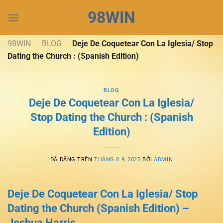
Chuyển
98WIN
đến
nội
dung
98WIN
-
BLOG
-
Deje De Coquetear Con La Iglesia/ Stop
Dating the Church : (Spanish Edition)
BLOG
Deje De Coquetear Con La Iglesia/
Stop Dating the Church : (Spanish
Edition)
ĐÃ ĐĂNG TRÊN
THÁNG 8 9, 2025
BỞI
ADMIN
Deje De Coquetear Con La Iglesia/ Stop
Dating the Church (Spanish Edition) –
Joshua Harris