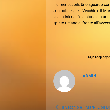
indimenticabili. Uno sguardo conc
suo potenziale Il Vecchio e il Ma
la sua intensità, la storia era an
spirito umano di fronte all’avvers
Mục nhập này đ
ADMIN
Il Vecchio e il Mare : Libri