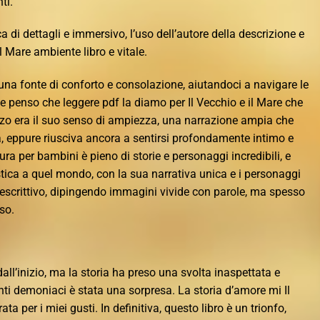
ti.
a di dettagli e immersivo, l’uso dell’autore della descrizione e
il Mare ambiente libro e vitale.
una fonte di conforto e consolazione, aiutandoci a navigare le
, e penso che leggere pdf la diamo per Il Vecchio e il Mare che
zo era il suo senso di ampiezza, una narrazione ampia che
à, eppure riusciva ancora a sentirsi profondamente intimo e
ura per bambini è pieno di storie e personaggi incredibili, e
stica a quel mondo, con la sua narrativa unica e i personaggi
a descrittivo, dipingendo immagini vivide con parole, ma spesso
so.
dall’inizio, ma la storia ha preso una svolta inaspettata e
nti demoniaci è stata una sorpresa. La storia d’amore mi Il
ata per i miei gusti. In definitiva, questo libro è un trionfo,