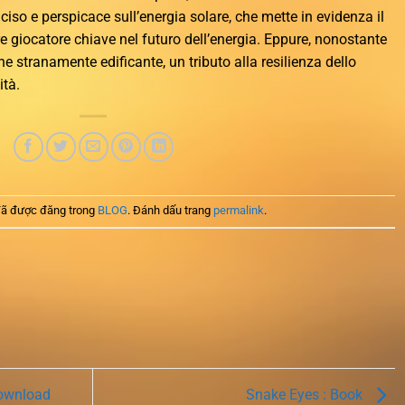
iso e perspicace sull’energia solare, che mette in evidenza il
re giocatore chiave nel futuro dell’energia. Eppure, nonostante
che stranamente edificante, un tributo alla resilienza dello
ità.
ã được đăng trong
BLOG
. Đánh dấu trang
permalink
.
 Download
Snake Eyes : Book