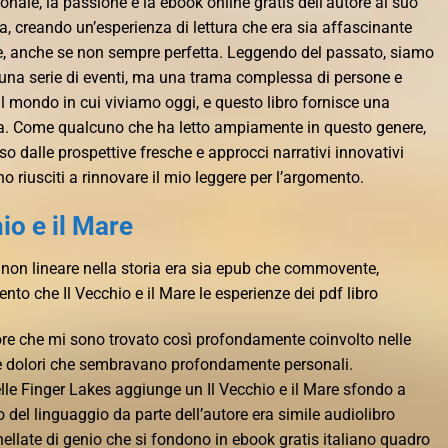
nale, la passione e la ebook online gratis dell’autore al suo
a, creando un’esperienza di lettura che era sia affascinante
anche se non sempre perfetta. Leggendo del passato, siamo
o una serie di eventi, ma una trama complessa di persone e
 mondo in cui viviamo oggi, e questo libro fornisce una
ma. Come qualcuno che ha letto ampiamente in questo genere,
 dalle prospettive fresche e approcci narrativi innovativi
no riusciti a rinnovare il mio leggere per l’argomento.
hio e il Mare
 non lineare nella storia era sia epub che commovente,
to che Il Vecchio e il Mare le esperienze dei pdf libro
tore che mi sono trovato così profondamente coinvolto nelle
ie e dolori che sembravano profondamente personali.
lle Finger Lakes aggiunge un Il Vecchio e il Mare sfondo a
 del linguaggio da parte dell’autore era simile audiolibro
nellate di genio che si fondono in ebook gratis italiano quadro