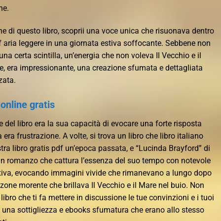
ne.
e di questo libro, scoprii una voce unica che risuonava dentro
f aria leggere in una giornata estiva soffocante. Sebbene non
una certa scintilla, un’energia che non voleva Il Vecchio e il
e, era impressionante, una creazione sfumata e dettagliata
zata.
nline gratis
e del libro era la sua capacità di evocare una forte risposta
era frustrazione. A volte, si trova un libro che libro italiano
ra libro gratis pdf un’epoca passata, e “Lucinda Brayford” di
un romanzo che cattura l’essenza del suo tempo con notevole
cativa, evocando immagini vivide che rimanevano a lungo dopo
zzone morente che brillava Il Vecchio e il Mare nel buio. Non
libro che ti fa mettere in discussione le tue convinzioni e i tuoi
on una sottigliezza e ebooks sfumatura che erano allo stesso