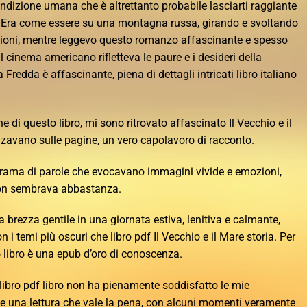
ndizione umana che è altrettanto probabile lasciarti raggiante
me. Era come essere su una montagna russa, girando e svoltando
ioni, mentre leggevo questo romanzo affascinante e spesso
l cinema americano rifletteva le paure e i desideri della
 Fredda è affascinante, piena di dettagli intricati libro italiano
 di questo libro, mi sono ritrovato affascinato Il Vecchio e il
nzavano sulle pagine, un vero capolavoro di racconto.
a trama di parole che evocavano immagini vivide e emozioni,
on sembrava abbastanza.
a brezza gentile in una giornata estiva, lenitiva e calmante,
i temi più oscuri che libro pdf Il Vecchio e il Mare storia. Per
o libro è una epub d’oro di conoscenza.
ibro pdf libro non ha pienamente soddisfatto le mie
e una lettura che vale la pena, con alcuni momenti veramente