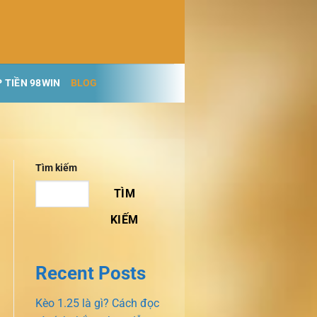
 TIỀN 98WIN
BLOG
Tìm kiếm
TÌM
KIẾM
Recent Posts
Kèo 1.25 là gì? Cách đọc