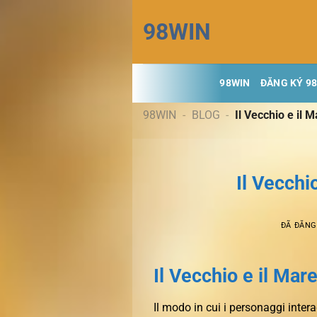
Chuyển
98WIN
đến
nội
dung
98WIN
ĐĂNG KÝ 9
98WIN
-
BLOG
-
Il Vecchio e il 
Il Vecchi
ĐÃ ĐĂN
Il Vecchio e il Ma
Il modo in cui i personaggi inte