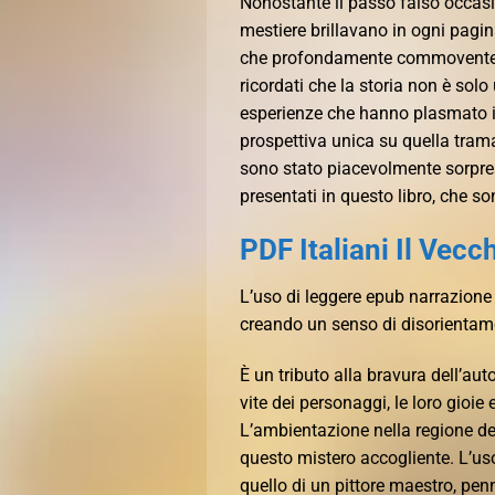
Nonostante il passo falso occasio
mestiere brillavano in ogni pagin
che profondamente commovente, 
ricordati che la storia non è sol
esperienze che hanno plasmato il
prospettiva unica su quella tra
sono stato piacevolmente sorpreso
presentati in questo libro, che so
PDF Italiani Il Vecc
L’uso di leggere epub narrazione
creando un senso di disorientamen
È un tributo alla bravura dell’au
vite dei personaggi, le loro gio
L’ambientazione nella regione de
questo mistero accogliente. L’uso
quello di un pittore maestro, pen