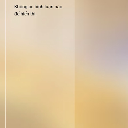
Không có bình luận nào
để hiển thị.