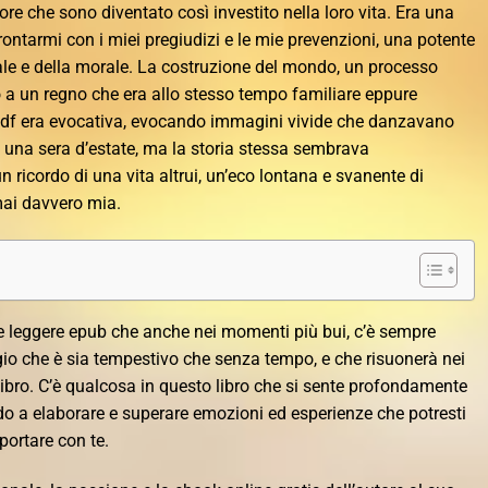
ore che sono diventato così investito nella loro vita. Era una
rontarmi con i miei pregiudizi e le mie prevenzioni, una potente
iale e della morale. La costruzione del mondo, un processo
o a un regno che era allo stesso tempo familiare eppure
pdf era evocativa, evocando immagini vivide che danzavano
 una sera d’estate, ma la storia stessa sembrava
ricordo di una vita altrui, un’eco lontana e svanente di
mai davvero mia.
ne leggere epub che anche nei momenti più bui, c’è sempre
io che è sia tempestivo che senza tempo, e che risuonerà nei
l libro. C’è qualcosa in questo libro che si sente profondamente
do a elaborare e superare emozioni ed esperienze che potresti
ortare con te.