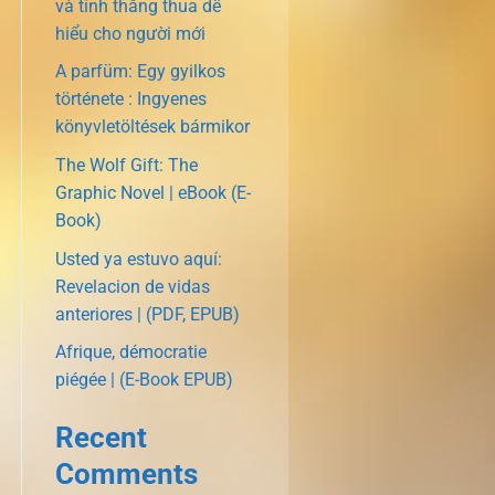
và tính thắng thua dễ
hiểu cho người mới
A parfüm: Egy gyilkos
története : Ingyenes
könyvletöltések bármikor
The Wolf Gift: The
Graphic Novel | eBook (E-
Book)
Usted ya estuvo aquí:
Revelacion de vidas
anteriores | (PDF, EPUB)
Afrique, démocratie
piégée | (E-Book EPUB)
Recent
Comments