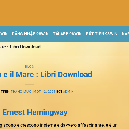
8WIN
ĐĂNG NHẬP 98WIN
TẢI APP 98WIN
RÚT TIỀN 98WIN
NẠP
Mare : Libri Download
BLOG
o e il Mare : Libri Download
G TRÊN
THÁNG MƯỜI MỘT 12, 2025
BỞI
ADMIN
re Ernest Hemingway
ragiscono e crescono insieme è davvero affascinante, e è un