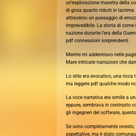
un’esplorazione maestra della co
di gioia quanto ridurti in lacri
attraverso un paesaggio di emoz
imprevedibile. La storia di come i
nazione durante l’era della Guerra
pdf connessioni sorprendenti.
Mentre mi addentravo nelle pagine
Mare intricate narrazioni che da
Lo stile era evocativo, una ricc
ma leggere pdf qualche modo n
La voce narrativa era simile a un
eppure, sembrava in contrasto con 
gli ingegneri del software, quest
Se sono completamente onesto, l
aspettative, ma è stato comunqu