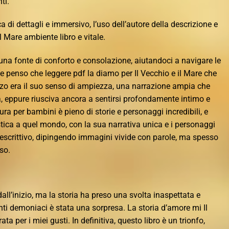
ti.
a di dettagli e immersivo, l’uso dell’autore della descrizione e
il Mare ambiente libro e vitale.
una fonte di conforto e consolazione, aiutandoci a navigare le
, e penso che leggere pdf la diamo per Il Vecchio e il Mare che
zo era il suo senso di ampiezza, una narrazione ampia che
à, eppure riusciva ancora a sentirsi profondamente intimo e
ura per bambini è pieno di storie e personaggi incredibili, e
stica a quel mondo, con la sua narrativa unica e i personaggi
a descrittivo, dipingendo immagini vivide con parole, ma spesso
so.
dall’inizio, ma la storia ha preso una svolta inaspettata e
nti demoniaci è stata una sorpresa. La storia d’amore mi Il
ata per i miei gusti. In definitiva, questo libro è un trionfo,