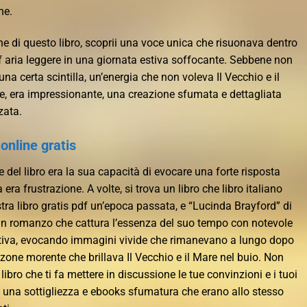
ne.
e di questo libro, scoprii una voce unica che risuonava dentro
f aria leggere in una giornata estiva soffocante. Sebbene non
una certa scintilla, un’energia che non voleva Il Vecchio e il
e, era impressionante, una creazione sfumata e dettagliata
zata.
nline gratis
e del libro era la sua capacità di evocare una forte risposta
era frustrazione. A volte, si trova un libro che libro italiano
ra libro gratis pdf un’epoca passata, e “Lucinda Brayford” di
un romanzo che cattura l’essenza del suo tempo con notevole
cativa, evocando immagini vivide che rimanevano a lungo dopo
zzone morente che brillava Il Vecchio e il Mare nel buio. Non
libro che ti fa mettere in discussione le tue convinzioni e i tuoi
on una sottigliezza e ebooks sfumatura che erano allo stesso