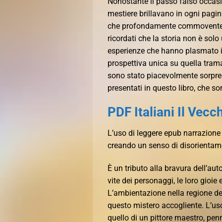
Nonostante il passo falso occasio
mestiere brillavano in ogni pagin
che profondamente commovente, 
ricordati che la storia non è sol
esperienze che hanno plasmato il
prospettiva unica su quella tra
sono stato piacevolmente sorpreso
presentati in questo libro, che so
PDF Italiani Il Vecc
L’uso di leggere epub narrazione
creando un senso di disorientamen
È un tributo alla bravura dell’au
vite dei personaggi, le loro gio
L’ambientazione nella regione de
questo mistero accogliente. L’uso
quello di un pittore maestro, pen