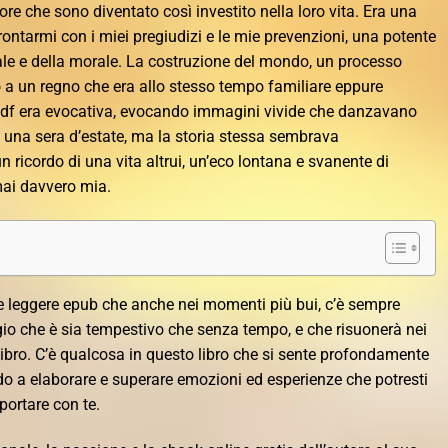
ore che sono diventato così investito nella loro vita. Era una
rontarmi con i miei pregiudizi e le mie prevenzioni, una potente
iale e della morale. La costruzione del mondo, un processo
o a un regno che era allo stesso tempo familiare eppure
pdf era evocativa, evocando immagini vivide che danzavano
 una sera d’estate, ma la storia stessa sembrava
ricordo di una vita altrui, un’eco lontana e svanente di
mai davvero mia.
ne leggere epub che anche nei momenti più bui, c’è sempre
io che è sia tempestivo che senza tempo, e che risuonerà nei
l libro. C’è qualcosa in questo libro che si sente profondamente
do a elaborare e superare emozioni ed esperienze che potresti
ortare con te.