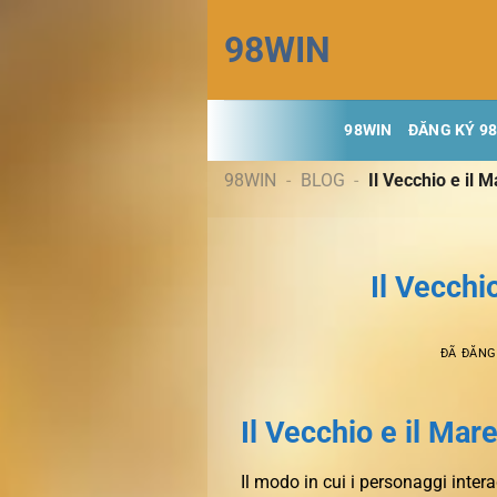
Chuyển
98WIN
đến
nội
dung
98WIN
ĐĂNG KÝ 9
98WIN
-
BLOG
-
Il Vecchio e il 
Il Vecchi
ĐÃ ĐĂN
Il Vecchio e il Ma
Il modo in cui i personaggi inte