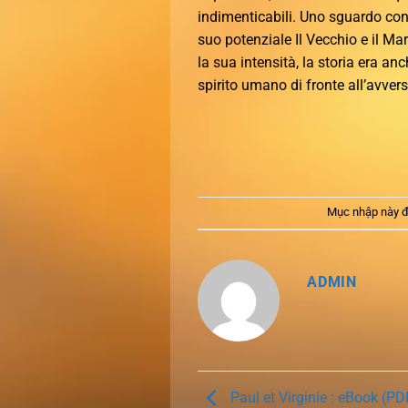
indimenticabili. Uno sguardo conc
suo potenziale Il Vecchio e il Ma
la sua intensità, la storia era an
spirito umano di fronte all’avvers
Mục nhập này đ
ADMIN
Paul et Virginie : eBook (PD