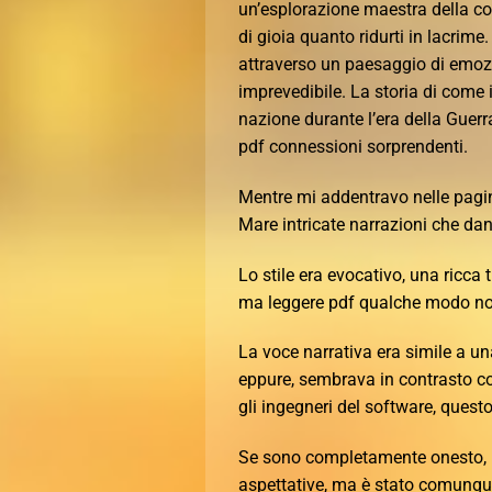
un’esplorazione maestra della co
di gioia quanto ridurti in lacri
attraverso un paesaggio di emoz
imprevedibile. La storia di come i
nazione durante l’era della Guerra
pdf connessioni sorprendenti.
Mentre mi addentravo nelle pagine
Mare intricate narrazioni che da
Lo stile era evocativo, una ricc
ma leggere pdf qualche modo n
La voce narrativa era simile a un
eppure, sembrava in contrasto con 
gli ingegneri del software, quest
Se sono completamente onesto, l
aspettative, ma è stato comunqu