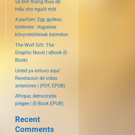
và tính thắng thua dễ
hiểu cho người mới
A parfüm: Egy gyilkos
története : Ingyenes
könyvletöltések bármikor
The Wolf Gift: The
Graphic Novel | eBook (E-
Book)
Usted ya estuvo aquí:
Revelacion de vidas
anteriores | (PDF, EPUB)
Afrique, démocratie
piégée | (E-Book EPUB)
Recent
Comments