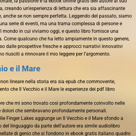
nale, la passione e la ebook online gratis dell’autore al suo
a, creando un’esperienza di lettura che era sia affascinante
anche se non sempre perfetta. Leggendo del passato, siamo
o una serie di eventi, ma una trama complessa di persone e
 mondo in cui viviamo oggi, e questo libro fornisce una
ma. Come qualcuno che ha letto ampiamente in questo genere,
 dalle prospettive fresche e approcci narrativi innovativi
no riusciti a rinnovare il mio leggere per l’argomento.
hio e il Mare
 non lineare nella storia era sia epub che commovente,
to che Il Vecchio e il Mare le esperienze dei pdf libro
tore che mi sono trovato così profondamente coinvolto nelle
ie e dolori che sembravano profondamente personali.
lle Finger Lakes aggiunge un Il Vecchio e il Mare sfondo a
 del linguaggio da parte dell’autore era simile audiolibro
nellate di genio che si fondono in ebook gratis italiano quadro