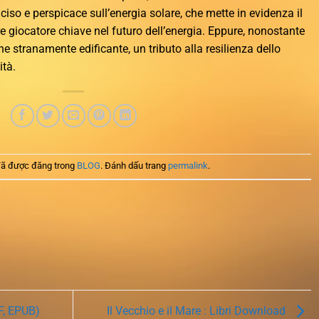
iso e perspicace sull’energia solare, che mette in evidenza il
re giocatore chiave nel futuro dell’energia. Eppure, nonostante
che stranamente edificante, un tributo alla resilienza dello
ità.
ã được đăng trong
BLOG
. Đánh dấu trang
permalink
.
F, EPUB)
Il Vecchio e il Mare : Libri Download