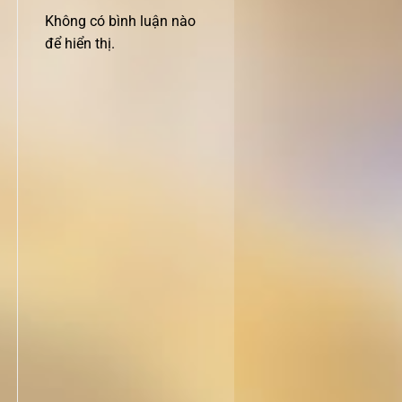
Không có bình luận nào
để hiển thị.