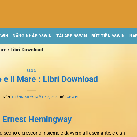
8WIN
ĐĂNG NHẬP 98WIN
TẢI APP 98WIN
RÚT TIỀN 98WIN
NẠP
Mare : Libri Download
BLOG
o e il Mare : Libri Download
G TRÊN
THÁNG MƯỜI MỘT 12, 2025
BỞI
ADMIN
re Ernest Hemingway
ragiscono e crescono insieme è davvero affascinante, e è un