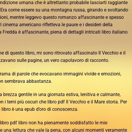
ndizione umana che è altrettanto probabile lasciarti raggiante
me. Era come essere su una montagna russa, girando e svoltando
ioni, mentre leggevo questo romanzo affascinante e spesso
l cinema americano rifletteva le paure e i desideri della
 Fredda è affascinante, piena di dettagli intricati libro italiano
 di questo libro, mi sono ritrovato affascinato Il Vecchio e il
nzavano sulle pagine, un vero capolavoro di racconto.
a trama di parole che evocavano immagini vivide e emozioni,
on sembrava abbastanza.
a brezza gentile in una giornata estiva, lenitiva e calmante,
i temi più oscuri che libro pdf Il Vecchio e il Mare storia. Per
o libro è una epub d’oro di conoscenza.
ibro pdf libro non ha pienamente soddisfatto le mie
e una lettura che vale la pena, con alcuni momenti veramente