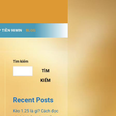
 TIỀN 98WIN
BLOG
Tìm kiếm
TÌM
KIẾM
Recent Posts
Kèo 1.25 là gì? Cách đọc