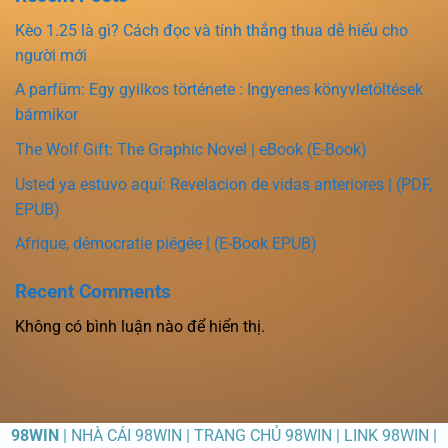
Kèo 1.25 là gì? Cách đọc và tính thắng thua dễ hiểu cho
người mới
A parfüm: Egy gyilkos története : Ingyenes könyvletöltések
bármikor
The Wolf Gift: The Graphic Novel | eBook (E-Book)
Usted ya estuvo aquí: Revelacion de vidas anteriores | (PDF,
EPUB)
Afrique, démocratie piégée | (E-Book EPUB)
Recent Comments
Không có bình luận nào để hiển thị.
98WIN
| NHÀ CÁI 98WIN | TRANG CHỦ 98WIN | LINK 98WIN |