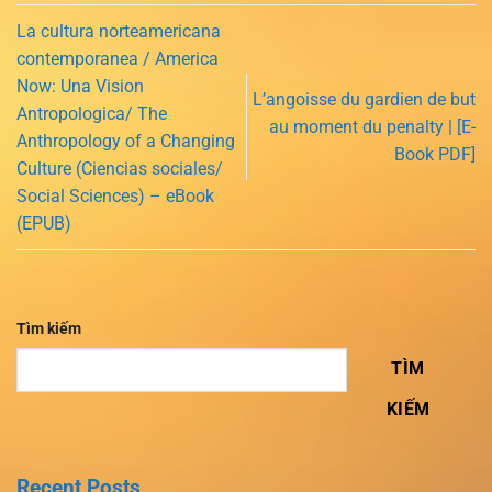
La cultura norteamericana
contemporanea / America
Now: Una Vision
L’angoisse du gardien de but
Antropologica/ The
au moment du penalty | [E-
Anthropology of a Changing
Book PDF]
Culture (Ciencias sociales/
Social Sciences) – eBook
(EPUB)
Tìm kiếm
TÌM
KIẾM
Recent Posts