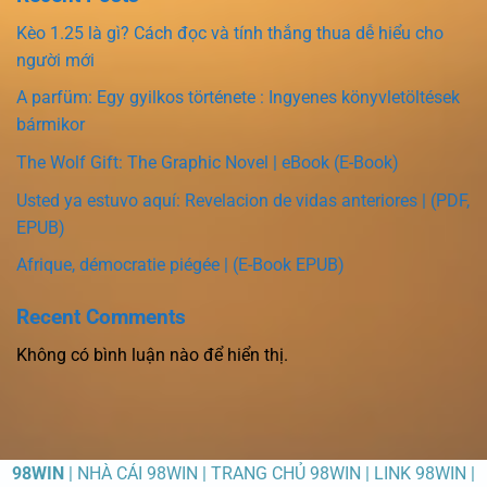
Kèo 1.25 là gì? Cách đọc và tính thắng thua dễ hiểu cho
người mới
A parfüm: Egy gyilkos története : Ingyenes könyvletöltések
bármikor
The Wolf Gift: The Graphic Novel | eBook (E-Book)
Usted ya estuvo aquí: Revelacion de vidas anteriores | (PDF,
EPUB)
Afrique, démocratie piégée | (E-Book EPUB)
Recent Comments
Không có bình luận nào để hiển thị.
98WIN
| NHÀ CÁI 98WIN | TRANG CHỦ 98WIN | LINK 98WIN |