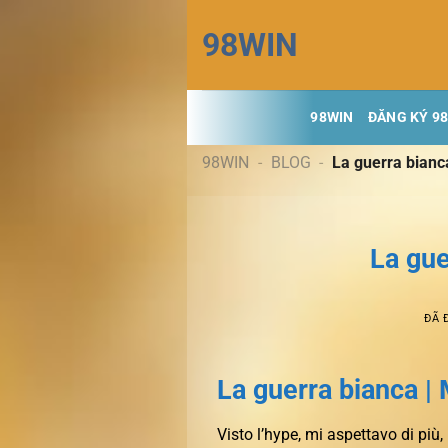
Chuyển
98WIN
đến
nội
dung
98WIN
ĐĂNG KÝ 9
98WIN
-
BLOG
-
La guerra bianc
La gue
ĐÃ 
La guerra bianca 
Visto l’hype, mi aspettavo di più