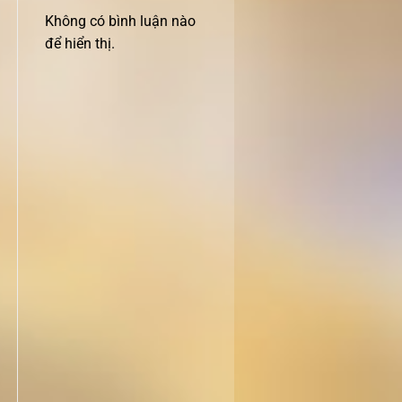
Không có bình luận nào
để hiển thị.