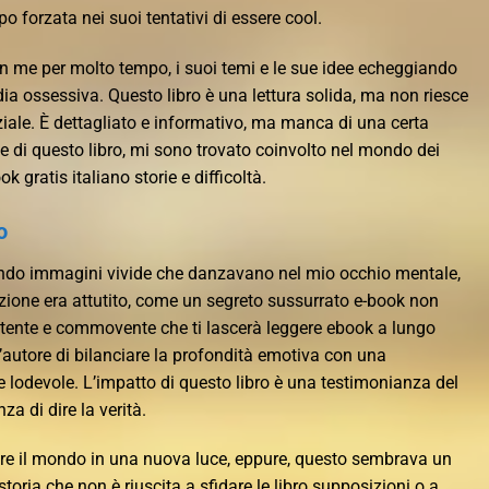
po forzata nei suoi tentativi di essere cool.
on me per molto tempo, i suoi temi e le sue idee echeggiando
 ossessiva. Questo libro è una lettura solida, ma non riesce
ziale. È dettagliato e informativo, ma manca di una certa
ne di questo libro, mi sono trovato coinvolto nel mondo dei
 gratis italiano storie e difficoltà.
o
cando immagini vivide che danzavano nel mio occhio mentale,
zione era attutito, come un segreto sussurrato e-book non
potente e commovente che ti lascerà leggere ebook a lungo
l’autore di bilanciare la profondità emotiva con una
 lodevole. L’impatto di questo libro è una testimonianza del
za di dire la verità.
dere il mondo in una nuova luce, eppure, questo sembrava un
toria che non è riuscita a sfidare le libro supposizioni o a