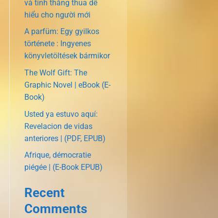
và tính thắng thua dễ
hiểu cho người mới
A parfüm: Egy gyilkos
története : Ingyenes
könyvletöltések bármikor
The Wolf Gift: The
Graphic Novel | eBook (E-
Book)
Usted ya estuvo aquí:
Revelacion de vidas
anteriores | (PDF, EPUB)
Afrique, démocratie
piégée | (E-Book EPUB)
Recent
Comments