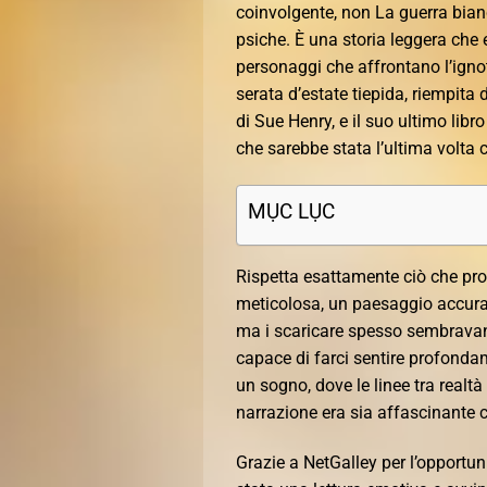
coinvolgente, non La guerra bian
psiche. È una storia leggera che e
personaggi che affrontano l’ignot
serata d’estate tiepida, riempita 
di Sue Henry, e il suo ultimo li
che sarebbe stata l’ultima volta 
MỤC LỤC
Rispetta esattamente ciò che pr
meticolosa, un paesaggio accura
ma i scaricare spesso sembravano
capace di farci sentire profond
un sogno, dove le linee tra realtà
narrazione era sia affascinante c
Grazie a NetGalley per l’opportu