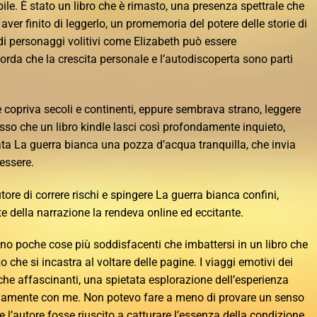
le. È stato un libro che è rimasto, una presenza spettrale che
ver finito di leggerlo, un promemoria del potere delle storie di
di personaggi volitivi come Elizabeth può essere
corda che la crescita personale e l’autodiscoperta sono parti
 copriva secoli e continenti, eppure sembrava strano, leggere
so che un libro kindle lasci così profondamente inquieto,
a La guerra bianca una pozza d’acqua tranquilla, che invia
 essere.
tore di correre rischi e spingere La guerra bianca confini,
e della narrazione la rendeva online ed eccitante.
ono poche cose più soddisfacenti che imbattersi in un libro che
che si incastra al voltare delle pagine. I viaggi emotivi dei
he affascinanti, una spietata esplorazione dell’esperienza
amente con me. Non potevo fare a meno di provare un senso
 l’autore fosse riuscito a catturare l’essenza della condizione