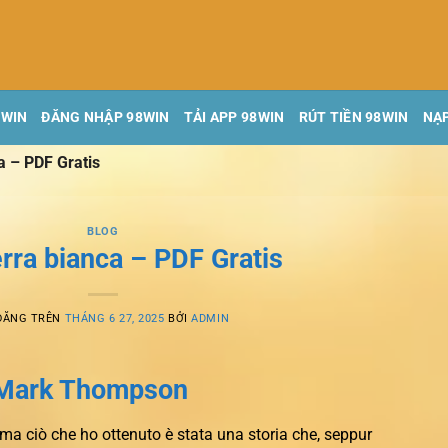
8WIN
ĐĂNG NHẬP 98WIN
TẢI APP 98WIN
RÚT TIỀN 98WIN
NẠP
a – PDF Gratis
BLOG
rra bianca – PDF Gratis
ĐĂNG TRÊN
THÁNG 6 27, 2025
BỞI
ADMIN
| Mark Thompson
, ma ciò che ho ottenuto è stata una storia che, seppur