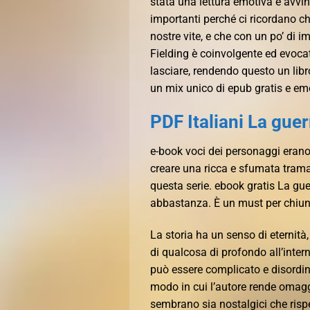
stata una lettura emotiva e avvin
importanti perché ci ricordano ch
nostre vite, e che con un po’ di i
Fielding è coinvolgente ed evocati
lasciare, rendendo questo un libr
un mix unico di epub gratis e e
PDF Italiani La gue
e-book voci dei personaggi erano 
creare una ricca e sfumata tram
questa serie. ebook gratis La g
abbastanza. È un must per chiun
La storia ha un senso di eternità
di qualcosa di profondo all’inter
può essere complicato e disordina
modo in cui l’autore rende omaggi
sembrano sia nostalgici che rispet