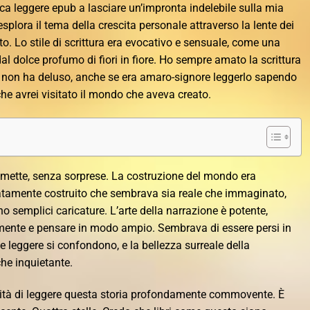
ca leggere epub a lasciare un’impronta indelebile sulla mia
splora il tema della crescita personale attraverso la lente dei
o. Lo stile di scrittura era evocativo e sensuale, come una
dal dolce profumo di fiori in fiore. Ho sempre amato la scrittura
bro non ha deluso, anche se era amaro-signore leggerlo sapendo
che avrei visitato il mondo che aveva creato.
omette, senza sorprese. La costruzione del mondo era
tamente costruito che sembrava sia reale che immaginato,
 semplici caricature. L’arte della narrazione è potente,
amente e pensare in modo ampio. Sembrava di essere persi in
 e leggere si confondono, e la bellezza surreale della
he inquietante.
nità di leggere questa storia profondamente commovente. È