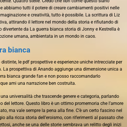
cente. Quattro stelle. Credo che libri come questo siano
e abbiamo tutti il potere di creare cambiamenti positivi nelle
mmaginazione e creatività, tutto è possibile. La scrittura di Liz
va, attirando il lettore nel mondo della storia e rifiutando di
o divertente da La guerra bianca storia di Jonny e Kestrella è
mozione umana, ambientata in un mondo in caos.
rra bianca
distinte, le pdf prospettive e esperienze uniche intrecciate per
a. La prospettiva di Anando aggiunge una dimensione unica a
uerra bianca grande fan e non posso raccomandarlo
que ami una narrazione ben costruita.
, una universalità che trascende genere e categoria, parlando
no del lettore. Questo libro è un ottimo promemoria che l’amore
to, ma vale sempre la pena alla fine. C’è un certo fascino nel
o alla ricca storia dell’eroismo, con riferimenti al passato che
tosi, anche se una delle storie sembrava un relitto degli inizi