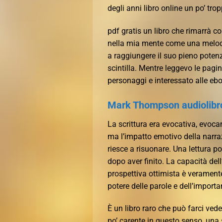
degli anni libro online un po’ trop
pdf gratis un libro che rimarrà c
nella mia mente come una melodia
a raggiungere il suo pieno poten
scintilla. Mentre leggevo le pagi
personaggi e interessato alle ebook
Mark Thompson audiolibr
La scrittura era evocativa, evo
ma l’impatto emotivo della narra
riesce a risuonare. Una lettura 
dopo aver finito. La capacità del
prospettiva ottimista è veramente
potere delle parole e dell’importan
È un libro raro che può farci ve
po’ carente in questo senso, una s