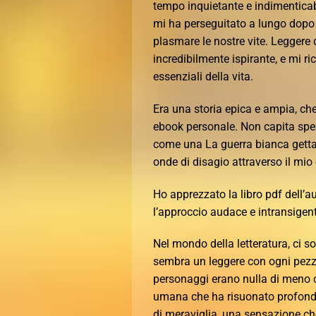
tempo inquietante e indimenticabi
mi ha perseguitato a lungo dopo a
plasmare le nostre vite. Leggere 
incredibilmente ispirante, e mi ri
essenziali della vita.
Era una storia epica e ampia, che
ebook personale. Non capita spes
come una La guerra bianca gettat
onde di disagio attraverso il mio
Ho apprezzato la libro pdf dell’au
l’approccio audace e intransigent
Nel mondo della letteratura, ci s
sembra un leggere con ogni pezzo 
personaggi erano nulla di meno c
umana che ha risuonato profond
di meraviglia, una sensazione che