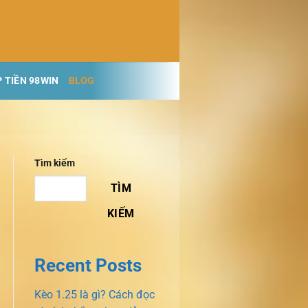
 TIỀN 98WIN
BLOG
Tìm kiếm
TÌM
KIẾM
Recent Posts
Kèo 1.25 là gì? Cách đọc