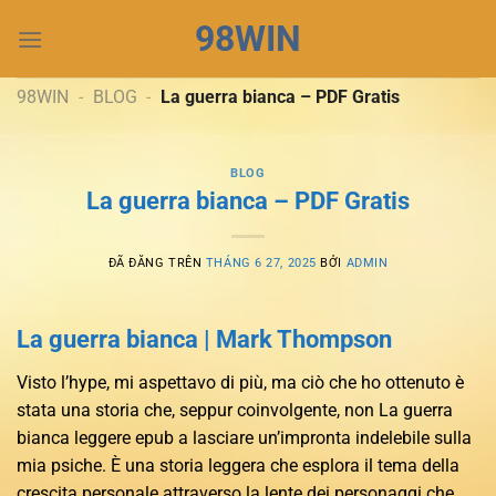
Chuyển
98WIN
đến
nội
dung
98WIN
-
BLOG
-
La guerra bianca – PDF Gratis
BLOG
La guerra bianca – PDF Gratis
ĐÃ ĐĂNG TRÊN
THÁNG 6 27, 2025
BỞI
ADMIN
La guerra bianca | Mark Thompson
Visto l’hype, mi aspettavo di più, ma ciò che ho ottenuto è
stata una storia che, seppur coinvolgente, non La guerra
bianca leggere epub a lasciare un’impronta indelebile sulla
mia psiche. È una storia leggera che esplora il tema della
crescita personale attraverso la lente dei personaggi che