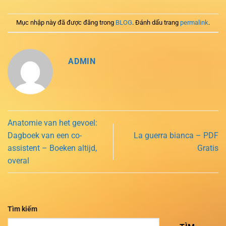
Mục nhập này đã được đăng trong
BLOG
. Đánh dấu trang
permalink
.
ADMIN
Anatomie van het gevoel:
Dagboek van een co-
La guerra bianca – PDF
assistent – Boeken altijd,
Gratis
overal
Tìm kiếm