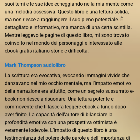
suoi temi e le sue idee echeggiando nella mia mente come
una melodia ossessiva. Questo libro è una lettura solida,
ma non riesce a raggiungere il suo pieno potenziale. È
dettagliato e informativo, ma manca di una certa scintilla.
Mentre leggevo le pagine di questo libro, mi sono trovato
coinvolto nel mondo dei personaggi e interessato alle
ebook gratis italiano storie e difficoltà.
Mark Thompson audiolibro
La scrittura era evocativa, evocando immagini vivide che
danzavano nel mio occhio mentale, ma l’impatto emotivo
della narrazione era attutito, come un segreto sussurrato e-
book non riesce a risuonare. Una lettura potente e
commovente che ti lascerà leggere ebook a lungo dopo
aver finito. La capacità dell’autore di bilanciare la
profondità emotiva con una prospettiva ottimista è
veramente lodevole. L’impatto di questo libro è una
testimonianza del potere delle parole e dell’importanza di