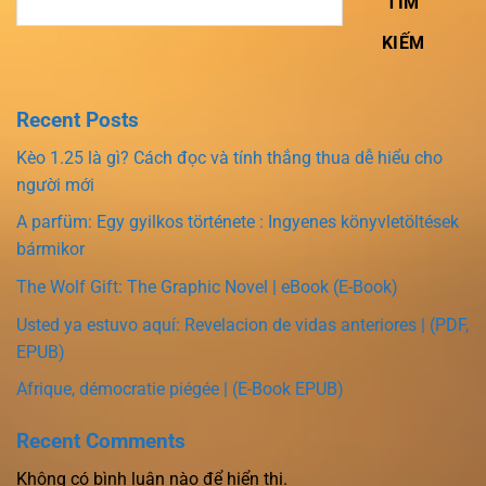
TÌM
KIẾM
Recent Posts
Kèo 1.25 là gì? Cách đọc và tính thắng thua dễ hiểu cho
người mới
A parfüm: Egy gyilkos története : Ingyenes könyvletöltések
bármikor
The Wolf Gift: The Graphic Novel | eBook (E-Book)
Usted ya estuvo aquí: Revelacion de vidas anteriores | (PDF,
EPUB)
Afrique, démocratie piégée | (E-Book EPUB)
Recent Comments
Không có bình luận nào để hiển thị.