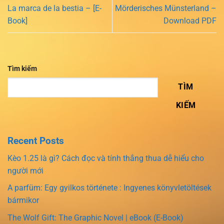
La marca de la bestia – [E-
Mörderisches Münsterland –
Book]
Download PDF
Tìm kiếm
TÌM
KIẾM
Recent Posts
Kèo 1.25 là gì? Cách đọc và tính thắng thua dễ hiểu cho
người mới
A parfüm: Egy gyilkos története : Ingyenes könyvletöltések
bármikor
The Wolf Gift: The Graphic Novel | eBook (E-Book)