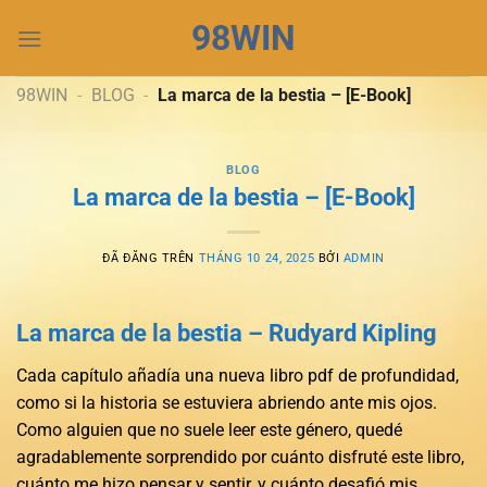
Chuyển
98WIN
đến
nội
dung
98WIN
-
BLOG
-
La marca de la bestia – [E-Book]
BLOG
La marca de la bestia – [E-Book]
ĐÃ ĐĂNG TRÊN
THÁNG 10 24, 2025
BỞI
ADMIN
La marca de la bestia – Rudyard Kipling
Cada capítulo añadía una nueva libro pdf de profundidad,
como si la historia se estuviera abriendo ante mis ojos.
Como alguien que no suele leer este género, quedé
agradablemente sorprendido por cuánto disfruté este libro,
cuánto me hizo pensar y sentir, y cuánto desafió mis