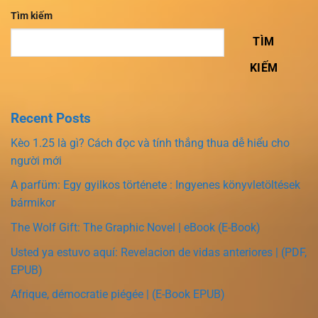
Tìm kiếm
TÌM
KIẾM
Recent Posts
Kèo 1.25 là gì? Cách đọc và tính thắng thua dễ hiểu cho
người mới
A parfüm: Egy gyilkos története : Ingyenes könyvletöltések
bármikor
The Wolf Gift: The Graphic Novel | eBook (E-Book)
Usted ya estuvo aquí: Revelacion de vidas anteriores | (PDF,
EPUB)
Afrique, démocratie piégée | (E-Book EPUB)