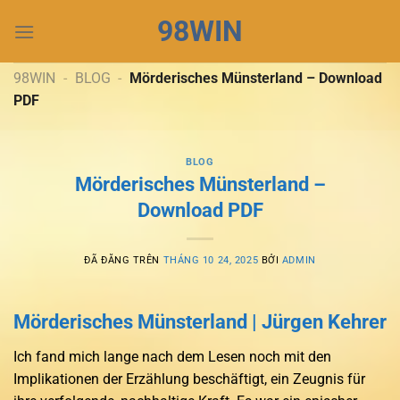
Chuyển
98WIN
đến
nội
dung
98WIN
-
BLOG
-
Mörderisches Münsterland – Download
PDF
BLOG
Mörderisches Münsterland –
Download PDF
ĐÃ ĐĂNG TRÊN
THÁNG 10 24, 2025
BỞI
ADMIN
Mörderisches Münsterland | Jürgen Kehrer
Ich fand mich lange nach dem Lesen noch mit den
Implikationen der Erzählung beschäftigt, ein Zeugnis für