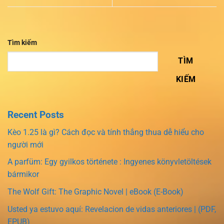
Tìm kiếm
TÌM
KIẾM
Recent Posts
Kèo 1.25 là gì? Cách đọc và tính thắng thua dễ hiểu cho
người mới
A parfüm: Egy gyilkos története : Ingyenes könyvletöltések
bármikor
The Wolf Gift: The Graphic Novel | eBook (E-Book)
Usted ya estuvo aquí: Revelacion de vidas anteriores | (PDF,
EPUB)