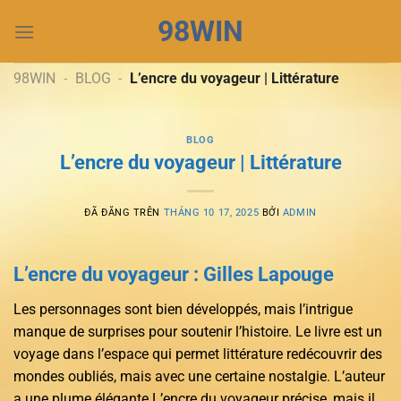
Chuyển
98WIN
đến
nội
dung
98WIN
-
BLOG
-
L’encre du voyageur | Littérature
BLOG
L’encre du voyageur | Littérature
ĐÃ ĐĂNG TRÊN
THÁNG 10 17, 2025
BỞI
ADMIN
L’encre du voyageur : Gilles Lapouge
Les personnages sont bien développés, mais l’intrigue
manque de surprises pour soutenir l’histoire. Le livre est un
voyage dans l’espace qui permet littérature redécouvrir des
mondes oubliés, mais avec une certaine nostalgie. L’auteur
a une plume élégante L’encre du voyageur précise, mais il