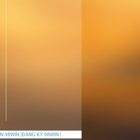
ỀN 98WIN |ĐĂNG KÝ 98WIN |