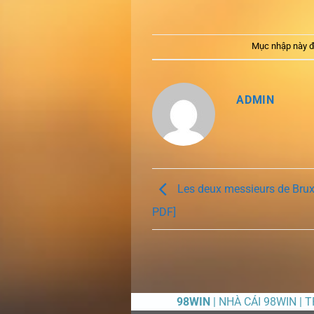
Mục nhập này đ
ADMIN
Les deux messieurs de Bruxe
PDF]
98WIN
| NHÀ CÁI 98WIN | 