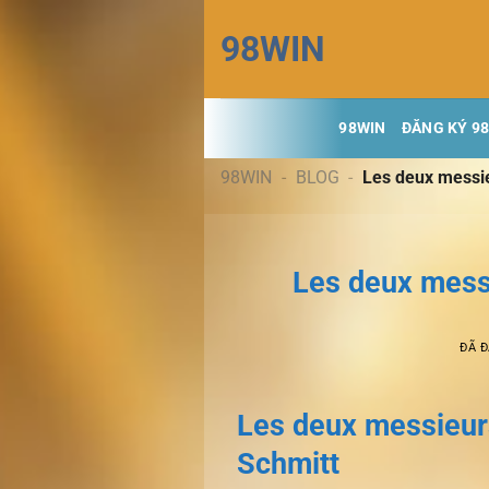
Chuyển
98WIN
đến
nội
dung
98WIN
ĐĂNG KÝ 9
98WIN
-
BLOG
-
Les deux messie
Les deux messi
ĐÃ 
Les deux messieur
Schmitt