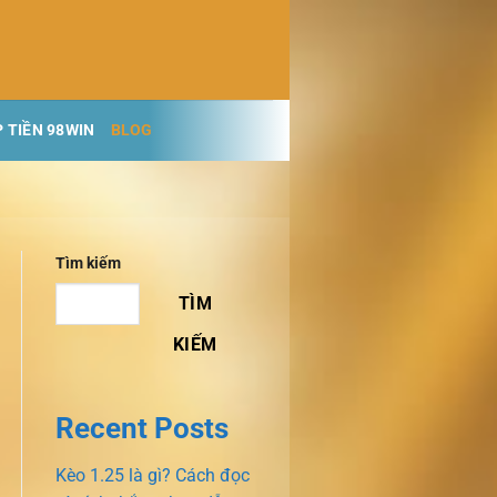
 TIỀN 98WIN
BLOG
Tìm kiếm
TÌM
KIẾM
Recent Posts
Kèo 1.25 là gì? Cách đọc