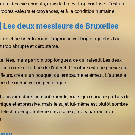
urnure des événements, mais la fin est trop confuse. C’est un
 propres valeurs et croyances, et à la condition humaine.
] Les deux messieurs de Bruxelles
s et pertinents, mais l’approche est trop simpliste. J’ai
st trop abrupte et déroutante.
aillées, mais parfois trop longues, ce qui ralentit Les deux
a lecture et fait perdre l’intérêt. L’écriture est une poésie qui
re fleurs, créant un bouquet qui embaume et émeut. L’auteur a
oire elle-même est un peu simple.
s transporte dans un epub monde, mais qui manque parfois de
nique et expressive, mais le sujet lui-même est plutôt sombre
re télécharger gratuitement évocateur, mais parfois trop
n.
oman