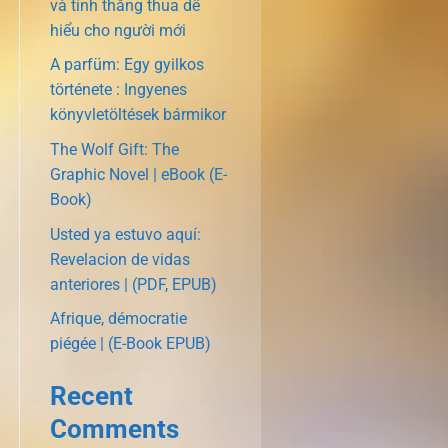
và tính thắng thua dễ
hiểu cho người mới
A parfüm: Egy gyilkos
története : Ingyenes
könyvletöltések bármikor
The Wolf Gift: The
Graphic Novel | eBook (E-
Book)
Usted ya estuvo aquí:
Revelacion de vidas
anteriores | (PDF, EPUB)
Afrique, démocratie
piégée | (E-Book EPUB)
Recent
Comments