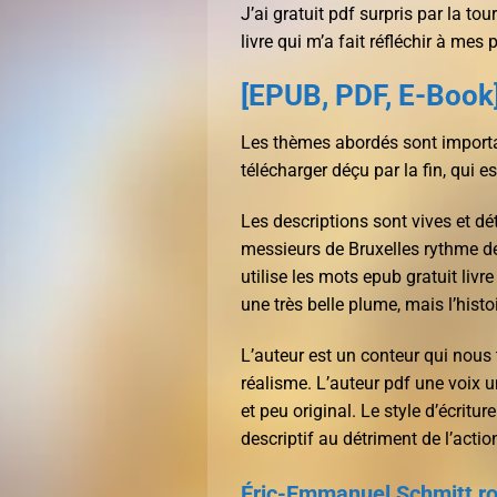
J’ai gratuit pdf surpris par la to
livre qui m’a fait réfléchir à mes
[EPUB, PDF, E-Book
Les thèmes abordés sont important
télécharger déçu par la fin, qui e
Les descriptions sont vives et dét
messieurs de Bruxelles rythme de l
utilise les mots epub gratuit liv
une très belle plume, mais l’hist
L’auteur est un conteur qui nou
réalisme. L’auteur pdf une voix u
et peu original. Le style d’écritu
descriptif au détriment de l’actio
Éric-Emmanuel Schmitt r