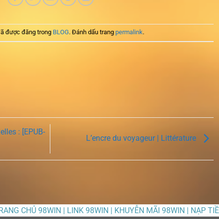
ã được đăng trong
BLOG
. Đánh dấu trang
permalink
.
lles : [EPUB-
L’encre du voyageur | Littérature
TRANG CHỦ 98WIN | LINK 98WIN | KHUYỄN MÃI 98WIN | NẠP TI