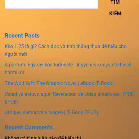
TÌM
KIẾM
Recent Posts
Kèo 1.25 là gì? Cách đọc và tính thắng thua dễ hiểu cho
người mới
A parfüm: Egy gyilkos története : Ingyenes könyvletöltések
bármikor
The Wolf Gift: The Graphic Novel | eBook (E-Book)
Usted ya estuvo aquí: Revelacion de vidas anteriores | (PDF,
EPUB)
Afrique, démocratie piégée | (E-Book EPUB)
Recent Comments
Không có bình luận nào để hiển thị.