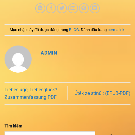
Mục nhập này đã được đăng trong
BLOG
. Đánh dấu trang
permalink
.
ADMIN
Liebeslüge, Liebesglück? :
Útěk ze stínů : (EPUB-PDF)
Zusammenfassung PDF
Tìm kiếm