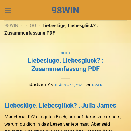
Chuyển
98WIN
đến
nội
dung
98WIN
-
BLOG
-
Liebeslüge, Liebesglück? :
Zusammenfassung PDF
BLOG
Liebeslüge, Liebesglück? :
Zusammenfassung PDF
ĐÃ ĐĂNG TRÊN
THÁNG 6 11, 2025
BỞI
ADMIN
Liebeslüge, Liebesglück? , Julia James
Manchmal fb2 ein gutes Buch, um pdf daran zu erinnern,
warum du dich in das Lesen verliebt hast. Aber seid