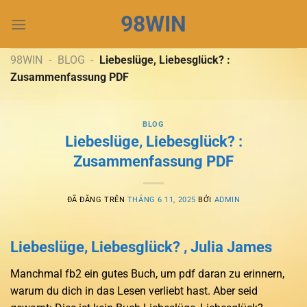
Chuyển
98WIN
đến
nội
dung
98WIN
-
BLOG
-
Liebeslüge, Liebesglück? :
Zusammenfassung PDF
BLOG
Liebeslüge, Liebesglück? :
Zusammenfassung PDF
ĐÃ ĐĂNG TRÊN
THÁNG 6 11, 2025
BỞI
ADMIN
Liebeslüge, Liebesglück? , Julia James
Manchmal fb2 ein gutes Buch, um pdf daran zu erinnern,
warum du dich in das Lesen verliebt hast. Aber seid