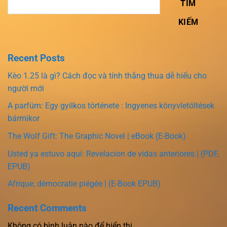
TÌM
KIẾM
Recent Posts
Kèo 1.25 là gì? Cách đọc và tính thắng thua dễ hiểu cho
người mới
A parfüm: Egy gyilkos története : Ingyenes könyvletöltések
bármikor
The Wolf Gift: The Graphic Novel | eBook (E-Book)
Usted ya estuvo aquí: Revelacion de vidas anteriores | (PDF,
EPUB)
Afrique, démocratie piégée | (E-Book EPUB)
Recent Comments
Không có bình luận nào để hiển thị.