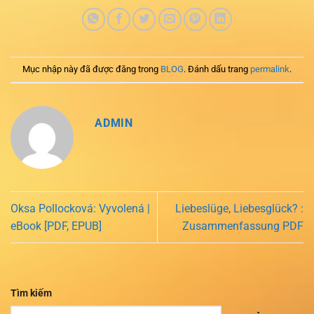
Mục nhập này đã được đăng trong
BLOG
. Đánh dấu trang
permalink
.
ADMIN
Oksa Pollocková: Vyvolená |
Liebeslüge, Liebesglück? :
eBook [PDF, EPUB]
Zusammenfassung PDF
Tìm kiếm