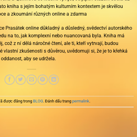
to kniha s jejím bohatým kulturním kontextem je skvělou
iroce a zkoumání různých online a zdarma
oce Prasátek online důkladný a důsledný, svědectví autorského
ledu na to, jak komplexní nebo nuancovaná byla. Kniha má
 což z ní dělá náročné čtení, ale ti, kteří vytrvají, budou
 vlastní zkušenosti s důvěrou, uvědomuji si, že je to křehká
a oddanost, aby se udržela.
ã được đăng trong
BLOG
. Đánh dấu trang
permalink
.