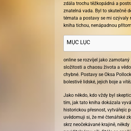
zdála trochu těžkopádná a postr
znatelná vada. Byl to skutečně d
témata a postavy se mi ozývaly mo
kniha tichou, nenápadnou přítomnos
MỤC LỤC
online se rozvíjel jako zamotaný 
složitosti a chaosu života a vědo
chybné. Postavy se Oksa Pollock
bolestivě lidské, jejich boje a ví
Jako někdo, kdo vždy byl skepti
tím, jak tato kniha dokázala vy
historickou přesnost, vytvářejíc p
uvědomuji si, že mé čtenářské zku
skrz neočekávané krajině, někdy