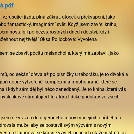
á pdf
 vzrušující jízda, plná zákrut, otoček a překvapení, jako
ebo fantastický, imaginární svět. Když jsem zavřel knihu,
jsem nostalgii po bezstarostných dnech dětství, kdy i
ažehnout nejživější Oksa Pollocková: Vyvolená
sem se zbavit pocitu melancholie, který mě zaplavil, jako
ntů, od sekání dřeva až po písničky u táboráku, je to divoká a
spoň dobře vytvořené, komplexní a mnohohrané, které se
rma i když sám děj byl něco zanedbaný. Je to kniha, která vás
šlenkově stimulující literatúra lidské podstaty ve všech
l jsem se vtažen do dojemného a povznášejícího příběhu o
nspirovala muže, aby se postavil svým výzvám s novým
na a Quinnova se krásně vyvíjel, od jejich stažení střetu až