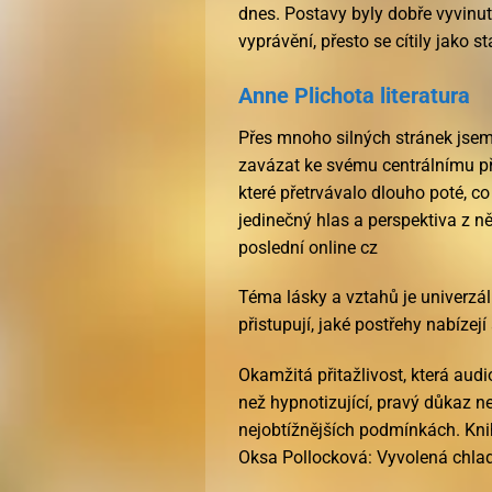
dnes. Postavy byly dobře vyvinuté
vyprávění, přesto se cítily jako st
Anne Plichota literatura
Přes mnoho silných stránek jsem
zavázat ke svému centrálnímu p
které přetrvávalo dlouho poté, c
jedinečný hlas a perspektiva z něj
poslední online cz
Téma lásky a vztahů je univerzál
přistupují, jaké postřehy nabízejí
Okamžitá přitažlivost, která au
než hypnotizující, pravý důkaz ne
nejobtížnějších podmínkách. Knih
Oksa Pollocková: Vyvolená chla