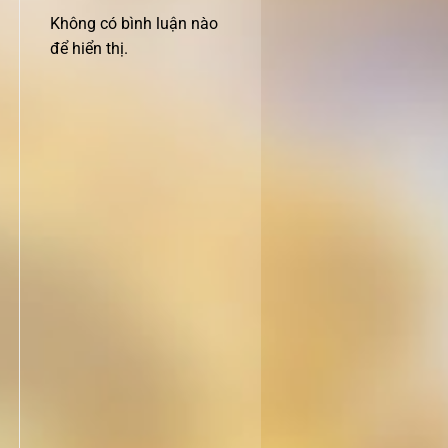
Không có bình luận nào
để hiển thị.