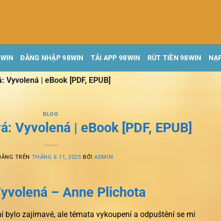
8WIN
ĐĂNG NHẬP 98WIN
TẢI APP 98WIN
RÚT TIỀN 98WIN
NẠP
: Vyvolená | eBook [PDF, EPUB]
BLOG
á: Vyvolená | eBook [PDF, EPUB]
ĐĂNG TRÊN
THÁNG 6 11, 2025
BỞI
ADMIN
yvolená – Anne Plichota
í bylo zajímavé, ale témata vykoupení a odpuštění se mi