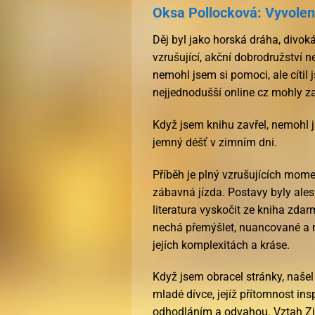
Oksa Pollocková: Vyvolen
Děj byl jako horská dráha, divoká,
vzrušující, akční dobrodružství n
nemohl jsem si pomoci, ale cítil 
nejjednodušší online cz mohly z
Když jsem knihu zavřel, nemohl j
jemný déšť v zimním dni.
Příběh je plný vzrušujících mome
zábavná jízda. Postavy byly ale
literatura vyskočit ze kniha zda
nechá přemýšlet, nuancované a my
jejích komplexitách a kráse.
Když jsem obracel stránky, naše
mladé dívce, jejíž přítomnost i
odhodláním a odvahou. Vztah Zive