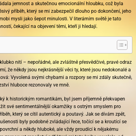
ádala jemnost a skutečnou emocionální hloubku, což byla
ěsivý příběh, který se mi zabezpečil dlouho po dokončení, jeho
bi mysli jako šepot minulosti. V literárním světě je tato
tí, čekající na objevení těmi, kteří ji hledají.
klubko nití – nepořádné, ale zvláštně přesvědčivé, pravé odraz
mí, že někdy jsou nejkrásnější věci ty, které jsou nedokonalé a
ová: Vyvolená svými chybami a rozpory se mi zdály skutečně,
tězství hluboce rezonovaly ve mně.
cký k historickým romantikám, byl jsem příjemně překvapen
vážit své sentimentálnější okamžiky s ostrým smyslem pro
říběh, který se cítil autentický a poutavý. Jak se dívám zpět,
šenosti byly podobné zvládající řece, točící se a kroutící se
 povrchní a někdy hluboké, ale vždy proudící k nějakému