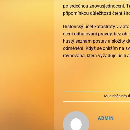
po srdečnou znovusjednocení. Ta
připomínkou důležitosti čtení š
Historický účet katastrofy v Zát
čtení odhalování pravdy, bez oh
hustý seznam postav a složitý děj,
odměněni. Když se ohlížím na své
rovnováha, která vyžaduje úsilí 
Mục nhập này đ
ADMIN