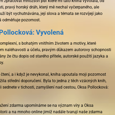
ím zpracovat množství pdf které mi tato kniha vyvolala, od
ti, pravý horský dráh, který mě nechal vyčerpaného, ale
ží být vychutnávána, její slova a témata se rozvíjejí jako
rá odměňuje pozornost.
Pollocková: Vyvolená
omplexní, s bohatým vnitřním životem a motivy, které
tem naléhavosti a účelu, pravým důkazem autorovy schopnosti
ány že čtu dopis od starého přítele, autorské použití jazyka a
by.
čtení, a i když je nevykonal, kniha upoutala moji pozornost
žila střední doporučení. Byla to jedna z těch vzácných knih,
íli sednete v tichosti, zamyšlení nad cestou, Oksa Pollocková:
tažení zdarma​ upomínáme se na význam víry a Oksa
storii a na mnoho online jimiž nadále tvarují naše zdarma