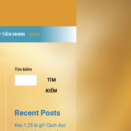
 TIỀN 98WIN
BLOG
Tìm kiếm
TÌM
KIẾM
Recent Posts
Kèo 1.25 là gì? Cách đọc