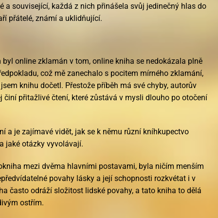
 a související, každá z nich přinášela svůj jedinečný hlas do
aří přátelé, známí a uklidňující.
 byl online zklamán v tom, online kniha se nedokázala plně
ředpokladu, což mě zanechalo s pocitem mírného zklamání,
o jsem knihu dočetl. Přestože příběh má své chyby, autorův
 činí přitažlivé čtení, které zůstává v mysli dlouho po otočení
ní a je zajímavé vidět, jak se k němu různí kníhkupectvo
 a jaké otázky vyvolávají.
diokniha mezi dvěma hlavními postavami, byla ničím menším
předvídatelné povahy lásky a její schopnosti rozkvétat i v
a často odráží složitost lidské povahy, a tato kniha to dělá
divým ostřím.