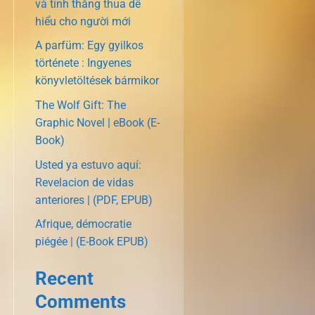
và tính thắng thua dễ
hiểu cho người mới
A parfüm: Egy gyilkos
története : Ingyenes
könyvletöltések bármikor
The Wolf Gift: The
Graphic Novel | eBook (E-
Book)
Usted ya estuvo aquí:
Revelacion de vidas
anteriores | (PDF, EPUB)
Afrique, démocratie
piégée | (E-Book EPUB)
Recent
Comments