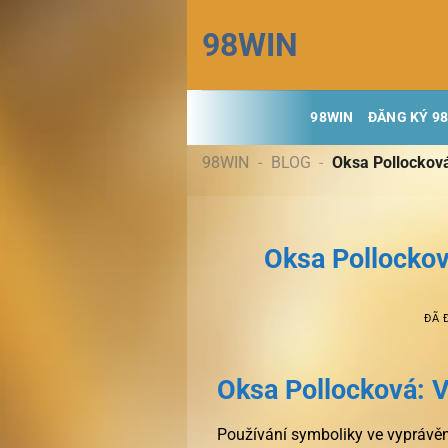
Chuyển
98WIN
đến
nội
dung
98WIN
ĐĂNG KÝ 9
98WIN
-
BLOG
-
Oksa Pollocková
Oksa Pollockov
ĐÃ 
Oksa Pollocková: V
Používání symboliky ve vyprávěn