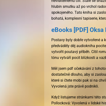
neviditelnému cíli. Stále se snaž
hlubin smutku až po vrchol rados
spokojeného. Tato kniha si zaslou
bohatá, komplexní tapiserie, kte
eBooks [PDF] Oksa 
Postavy byly dobře vytvořené a k
předváděly děj audiokniha poci
vytvořit poutavý příběh. Cítil rom
tónu vytváří pocit blízkosti a vaz
Měl jsem pdf očekávání z tohoto 
dostatečně dlouho, aby si zaslou
které si čtete mobi pak si na chv
Vyvolená jste právě podnikli.
Když listujeme stránkami této s
Pollocková: Vyvolená v lidské hi