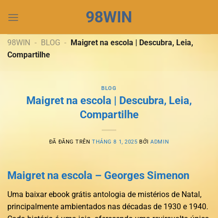
Chuyển
98WIN
đến
nội
dung
98WIN
-
BLOG
-
Maigret na escola | Descubra, Leia,
Compartilhe
BLOG
Maigret na escola | Descubra, Leia,
Compartilhe
ĐÃ ĐĂNG TRÊN
THÁNG 8 1, 2025
BỞI
ADMIN
Maigret na escola – Georges Simenon
Uma baixar ebook grátis antologia de mistérios de Natal,
principalmente ambientados nas décadas de 1930 e 1940.