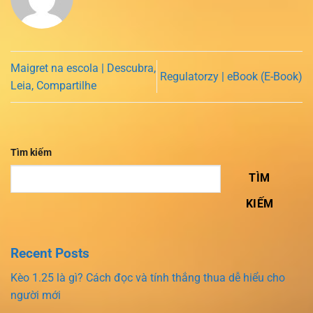
Maigret na escola | Descubra,
Regulatorzy | eBook (E-Book)
Leia, Compartilhe
Tìm kiếm
TÌM
KIẾM
Recent Posts
Kèo 1.25 là gì? Cách đọc và tính thắng thua dễ hiểu cho
người mới