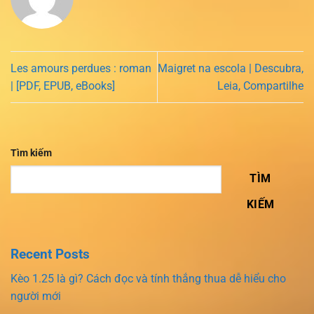
Les amours perdues : roman
Maigret na escola | Descubra,
| [PDF, EPUB, eBooks]
Leia, Compartilhe
Tìm kiếm
TÌM
KIẾM
Recent Posts
Kèo 1.25 là gì? Cách đọc và tính thắng thua dễ hiểu cho
người mới