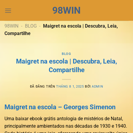
Chuyển
98WIN
đến
nội
dung
98WIN
-
BLOG
-
Maigret na escola | Descubra, Leia,
Compartilhe
BLOG
Maigret na escola | Descubra, Leia,
Compartilhe
ĐÃ ĐĂNG TRÊN
THÁNG 8 1, 2025
BỞI
ADMIN
Maigret na escola – Georges Simenon
Uma baixar ebook grátis antologia de mistérios de Natal,
principalmente ambientados nas décadas de 1930 e 1940.