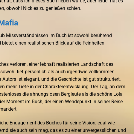
t hat, dass ich dieses Buch lieben würde, aber leider hat es
n, obwohl Nick es zu genießen schien.
Mafia
ub Missverständnissen im Buch ist sowohl berührend
ietet einen realistischen Blick auf die Feinheiten
hes verloren, einer lebhaft realisierten Landschaft des
 sowohl tief persönlich als auch irgendwie vollkommen
 Autors ist elegant, und die Geschichte ist gut strukturiert,
hen mehr Tiefe in der Charakterentwicklung. Der Tag, an dem
ostenloses die ahnungslosen Bergleute als die schöne Lola
nder Moment im Buch, der einen Wendepunkt in seiner Reise
arkiert.
liche Engagement des Buches für seine Vision, egal wie
ernd sie auch sein mag, das es zu einer unvergesslichen und