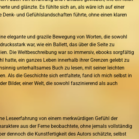
erte und glänzte. Es fühlte sich an, als wäre ich auf einer
e Denk- und Gefühlslandschaften führte, ohne einen klaren
eine elegante und grazile Bewegung von Worten, die sowohl
cksstark war, wie ein Ballett, das über die Seite zu
en. Die Weltbeschreibung war so immersiv, ebooks sorgfältig
hl hatte, ein ganzes Leben innerhalb ihrer Grenzen gelebt zu
sinnig unterhaltsames Buch zu lesen, mit seiner leichten
 Als die Geschichte sich entfaltete, fand ich mich selbst in
nder Bilder, einer Welt, die sowohl faszinierend als auch
ine Leseerfahrung von einem merkwürdigen Gefühl der
Charaktere aus der Ferne beobachtete, ohne jemals vollständig
 aber dennoch die Kunstfertigkeit des Autors schätzte, selbst