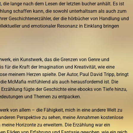
die lange nach dem Lesen der letzten bucher anhält. Es ist
rzählung schaffen kann, die sowohl unterhaltsam als auch zum
rer Geschichtenerzähler, der die hörbücher von Handlung und
llektueller und emotionaler Resonanz in Einklang bringen
werk, ein Kunstwerk, das die Grenzen von Genre und
 für die Kraft der Imagination und Kreativität, wie eine
e meinem Herzen spielte. Der Autor, Paul David Tripp, bringt
, die McMafia mitfühlend als auch herausfordernd ist. Die
Erzählung fügte der Geschichte eine ebooks von Tiefe hinzu,
 Bedeutungen und Themen zu entpacken.
werk von allem – die Fähigkeit, mich in eine andere Welt zu
 anderen Perspektive zu sehen, meine Annahmen kostenlose
 meine Horizonte zu erweitern. Die Erzählung war ein
en Fäden von Erfahrung und Fantasie gewoben, wie ein reich