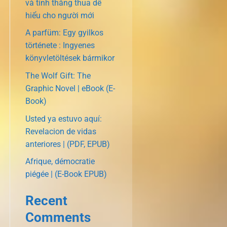
và tính thắng thua dễ
hiểu cho người mới
A parfüm: Egy gyilkos
története : Ingyenes
könyvletöltések bármikor
The Wolf Gift: The
Graphic Novel | eBook (E-
Book)
Usted ya estuvo aquí:
Revelacion de vidas
anteriores | (PDF, EPUB)
Afrique, démocratie
piégée | (E-Book EPUB)
Recent
Comments