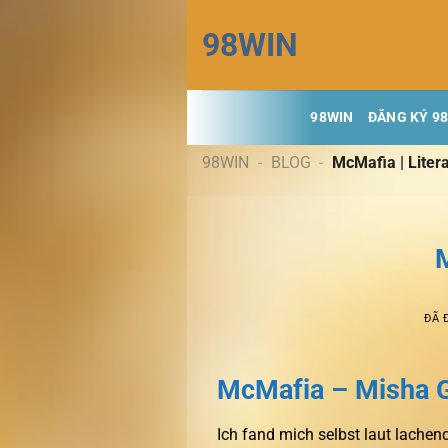
Chuyển
98WIN
đến
nội
dung
98WIN
ĐĂNG KÝ 9
98WIN
-
BLOG
-
McMafia | Liter
M
ĐÃ 
McMafia – Misha 
Ich fand mich selbst laut lache