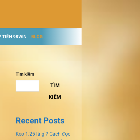
 TIỀN 98WIN
BLOG
Tìm kiếm
TÌM
KIẾM
Recent Posts
Kèo 1.25 là gì? Cách đọc