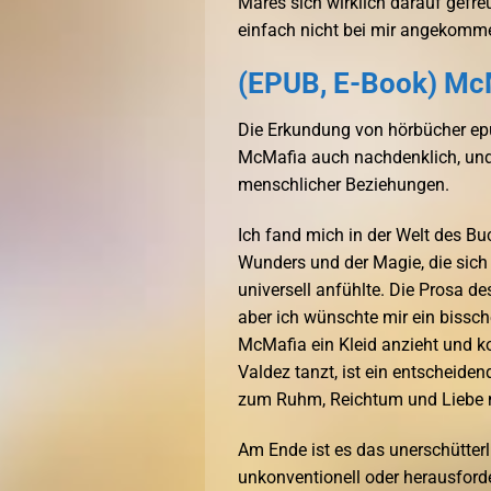
Mares sich wirklich darauf gefreu
einfach nicht bei mir angekomme
(EPUB, E-Book) Mc
Die Erkundung von hörbücher ep
McMafia auch nachdenklich, und b
menschlicher Beziehungen.
Ich fand mich in der Welt des Buc
Wunders und der Magie, die sich
universell anfühlte. Die Prosa des
aber ich wünschte mir ein bissc
McMafia ein Kleid anzieht und k
Valdez tanzt, ist ein entscheide
zum Ruhm, Reichtum und Liebe m
Am Ende ist es das unerschütter
unkonventionell oder herausford