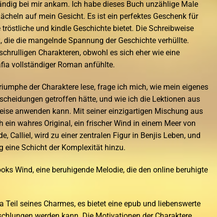
tändig bei mir ankam. Ich habe dieses Buch unzählige Male
Lächeln auf mein Gesicht. Es ist ein perfektes Geschenk für
 tröstliche und kindle Geschichte bietet. Die Schreibweise
anz, die die mangelnde Spannung der Geschichte verhüllte.
schrulligen Charakteren, obwohl es sich eher wie eine
ia vollständiger Roman anfühlte.
iumphe der Charaktere lese, frage ich mich, wie mein eigenes
scheidungen getroffen hätte, und wie ich die Lektionen aus
eise anwenden kann. Mit seiner einzigartigen Mischung aus
h ein wahres Original, ein frischer Wind in einem Meer von
Calliel, wird zu einer zentralen Figur in Benjis Leben, und
g eine Schicht der Komplexität hinzu.
oks Wind, eine beruhigende Melodie, die den online beruhigte
 Teil seines Charmes, es bietet eine epub und liebenswerte
rschlungen werden kann. Die Motivationen der Charaktere