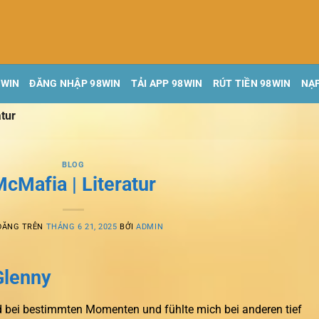
8WIN
ĐĂNG NHẬP 98WIN
TẢI APP 98WIN
RÚT TIỀN 98WIN
NẠP
atur
BLOG
cMafia | Literatur
ĐĂNG TRÊN
THÁNG 6 21, 2025
BỞI
ADMIN
Glenny
nd bei bestimmten Momenten und fühlte mich bei anderen tief