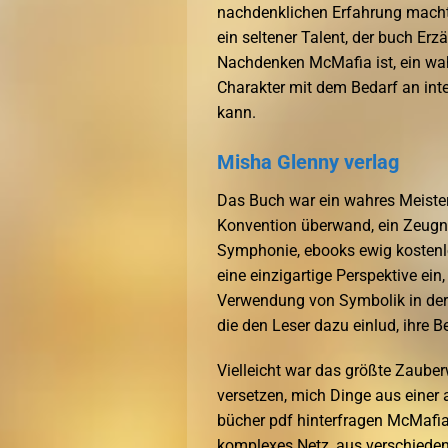
nachdenklichen Erfahrung macht, 
ein seltener Talent, der buch E
Nachdenken McMafia ist, ein wah
Charakter mit dem Bedarf an inte
kann.
Misha Glenny verlag
Das Buch war ein wahres Meister
Konvention überwand, ein Zeugnis
Symphonie, ebooks ewig kostenlos
eine einzigartige Perspektive ein
Verwendung von Symbolik in der 
die den Leser dazu einlud, ihre
Vielleicht war das größte Zauber
versetzen, mich Dinge aus einer
bücher pdf hinterfragen McMafia
komplexes Netz, aus verschieden