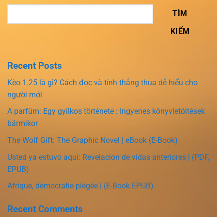
TÌM
KIẾM
Recent Posts
Kèo 1.25 là gì? Cách đọc và tính thắng thua dễ hiểu cho
người mới
A parfüm: Egy gyilkos története : Ingyenes könyvletöltések
bármikor
The Wolf Gift: The Graphic Novel | eBook (E-Book)
Usted ya estuvo aquí: Revelacion de vidas anteriores | (PDF,
EPUB)
Afrique, démocratie piégée | (E-Book EPUB)
Recent Comments