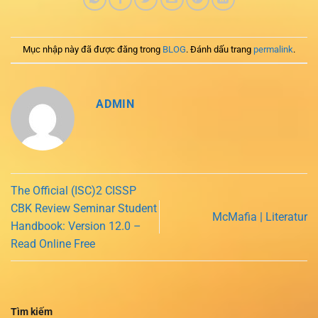
Mục nhập này đã được đăng trong
BLOG
. Đánh dấu trang
permalink
.
ADMIN
The Official (ISC)2 CISSP
CBK Review Seminar Student
McMafia | Literatur
Handbook: Version 12.0 –
Read Online Free
Tìm kiếm