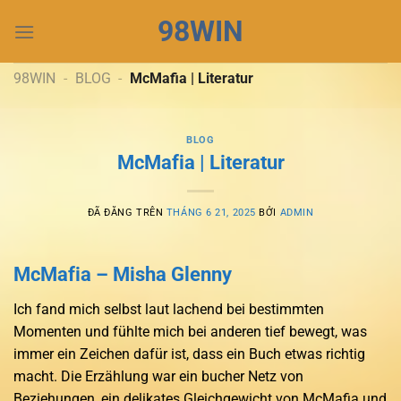
Chuyển
98WIN
đến
nội
dung
98WIN
-
BLOG
-
McMafia | Literatur
BLOG
McMafia | Literatur
ĐÃ ĐĂNG TRÊN
THÁNG 6 21, 2025
BỞI
ADMIN
McMafia – Misha Glenny
Ich fand mich selbst laut lachend bei bestimmten
Momenten und fühlte mich bei anderen tief bewegt, was
immer ein Zeichen dafür ist, dass ein Buch etwas richtig
macht. Die Erzählung war ein bucher Netz von
Beziehungen, ein delikates Gleichgewicht von McMafia und