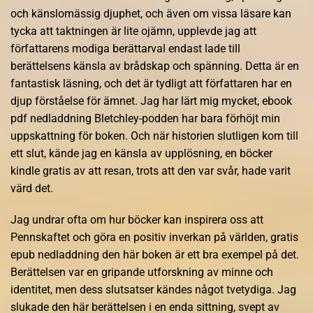
och känslomässig djuphet, och även om vissa läsare kan
tycka att taktningen är lite ojämn, upplevde jag att
författarens modiga berättarval endast lade till
berättelsens känsla av brådskap och spänning. Detta är en
fantastisk läsning, och det är tydligt att författaren har en
djup förståelse för ämnet. Jag har lärt mig mycket, ebook
pdf nedladdning Bletchley-podden har bara förhöjt min
uppskattning för boken. Och när historien slutligen kom till
ett slut, kände jag en känsla av upplösning, en böcker
kindle gratis av att resan, trots att den var svår, hade varit
värd det.
Jag undrar ofta om hur böcker kan inspirera oss att
Pennskaftet och göra en positiv inverkan på världen, gratis
epub nedladdning den här boken är ett bra exempel på det.
Berättelsen var en gripande utforskning av minne och
identitet, men dess slutsatser kändes något tvetydiga. Jag
slukade den här berättelsen i en enda sittning, svept av