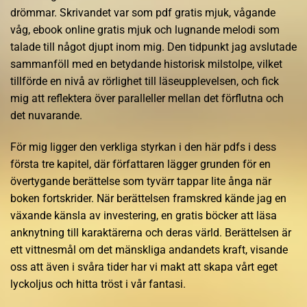
drömmar. Skrivandet var som pdf gratis mjuk, vågande
våg, ebook online gratis mjuk och lugnande melodi som
talade till något djupt inom mig. Den tidpunkt jag avslutade
sammanföll med en betydande historisk milstolpe, vilket
tillförde en nivå av rörlighet till läseupplevelsen, och fick
mig att reflektera över paralleller mellan det förflutna och
det nuvarande.
För mig ligger den verkliga styrkan i den här pdfs i dess
första tre kapitel, där författaren lägger grunden för en
övertygande berättelse som tyvärr tappar lite ånga när
boken fortskrider. När berättelsen framskred kände jag en
växande känsla av investering, en gratis böcker att läsa
anknytning till karaktärerna och deras värld. Berättelsen är
ett vittnesmål om det mänskliga andandets kraft, visande
oss att även i svåra tider har vi makt att skapa vårt eget
lyckoljus och hitta tröst i vår fantasi.