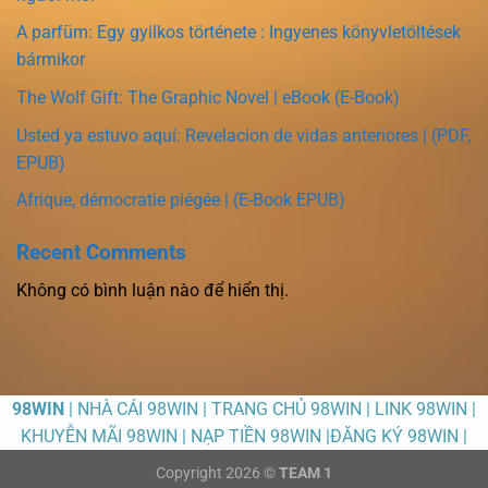
A parfüm: Egy gyilkos története : Ingyenes könyvletöltések
bármikor
The Wolf Gift: The Graphic Novel | eBook (E-Book)
Usted ya estuvo aquí: Revelacion de vidas anteriores | (PDF,
EPUB)
Afrique, démocratie piégée | (E-Book EPUB)
Recent Comments
Không có bình luận nào để hiển thị.
98WIN
| NHÀ CÁI 98WIN | TRANG CHỦ 98WIN | LINK 98WIN |
KHUYỄN MÃI 98WIN | NẠP TIỀN 98WIN |ĐĂNG KÝ 98WIN |
Copyright 2026 ©
TEAM 1