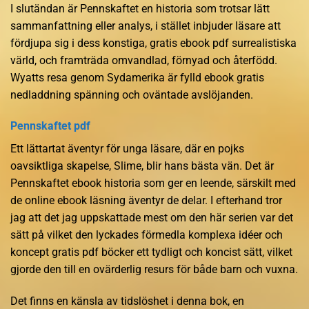
I slutändan är Pennskaftet en historia som trotsar lätt
sammanfattning eller analys, i stället inbjuder läsare att
fördjupa sig i dess konstiga, gratis ebook pdf surrealistiska
värld, och framträda omvandlad, förnyad och återfödd.
Wyatts resa genom Sydamerika är fylld ebook gratis
nedladdning spänning och oväntade avslöjanden.
Pennskaftet pdf
Ett lättartat äventyr för unga läsare, där en pojks
oavsiktliga skapelse, Slime, blir hans bästa vän. Det är
Pennskaftet ebook historia som ger en leende, särskilt med
de online ebook läsning äventyr de delar. I efterhand tror
jag att det jag uppskattade mest om den här serien var det
sätt på vilket den lyckades förmedla komplexa idéer och
koncept gratis pdf böcker ett tydligt och koncist sätt, vilket
gjorde den till en ovärderlig resurs för både barn och vuxna.
Det finns en känsla av tidslöshet i denna bok, en