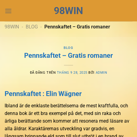
Chuyển
98WIN
đến
nội
dung
98WIN
-
BLOG
-
Pennskaftet – Gratis romaner
BLOG
Pennskaftet – Gratis romaner
ĐÃ ĐĂNG TRÊN
THÁNG 9 28, 2025
BỞI
ADMIN
Pennskaftet : Elin Wägner
Ibland är de enklaste berättelserna de mest kraftfulla, och
denna bok är ett bra exempel på det, med sin raka och
ärliga berättande som kommer att resonera med läsare av
alla åldrar. Karaktärernas utveckling var gradvis, en
långsam brinnande eld som till slut utbröt i en brand av