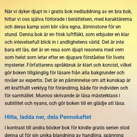
När vi dyker djupt in i gratis bok nedladdning av en bra bok,
hittar vi oss själva förlorade i berättelsen, med karaktärerna
och deras kamp som blir våra egna, åtminstone för en
stund. Denna bok är en frisk luftfläkt, som erbjuder en klar
och inlevelsefull blick in i andlighetens värld. Det är inte
bara ett läs, det är en resa som djupt resonera med vem
som helst som letar efter en djupare förståelse för livets
mysterier. Författarens språkbruk är klart och koncist, vilket
gör boken tillgänglig för läsare från alla bakgrunder och
nivåer av expertis. Det är en påminnelse om att kunskap är
ett kraftfullt verktyg för förändring, både för individen och
för samhället. Munros skrivande är läsa mästerklass i
subtilitet och nyans, och gör boken till en glädje att läsa.
Hitta, ladda ner, dela Pennskaftet
I kontrast till andra böcker bok för kindle gratis serien stod
denna ut för sin unika blandning av handling, spänning