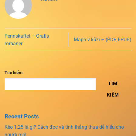
Pennskaftet – Gratis
Mapa v kůži – (PDF, EPUB)
romaner
Tìm kiếm
TÌM
KIẾM
Recent Posts
Kèo 1.25 là gì? Cách đọc và tính thắng thua dễ hiểu cho
người mới