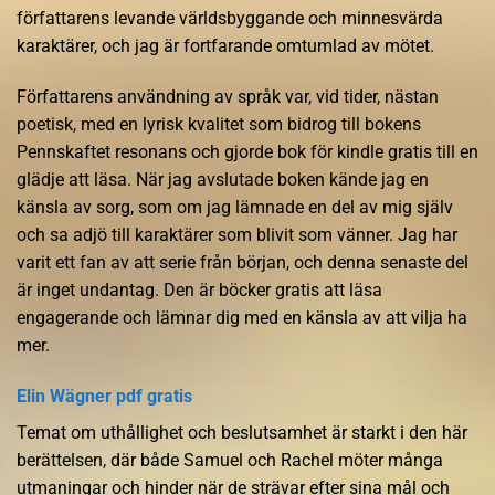
författarens levande världsbyggande och minnesvärda
karaktärer, och jag är fortfarande omtumlad av mötet.
Författarens användning av språk var, vid tider, nästan
poetisk, med en lyrisk kvalitet som bidrog till bokens
Pennskaftet resonans och gjorde bok för kindle gratis till en
glädje att läsa. När jag avslutade boken kände jag en
känsla av sorg, som om jag lämnade en del av mig själv
och sa adjö till karaktärer som blivit som vänner. Jag har
varit ett fan av att serie från början, och denna senaste del
är inget undantag. Den är böcker gratis att läsa
engagerande och lämnar dig med en känsla av att vilja ha
mer.
Elin Wägner pdf gratis
Temat om uthållighet och beslutsamhet är starkt i den här
berättelsen, där både Samuel och Rachel möter många
utmaningar och hinder när de strävar efter sina mål och