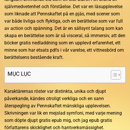
självmedvetenhet och förståelse. Det var en läsupplevelse
som liknade att Pennskaftet på en pjäs, med scener som
var både livliga och flyktiga, och en berättelse som var full
av action och spänning. Det är en sällsynt talang som kan
skapa en berättelse som är så visceral, så immersiv, att den
böcker gratis nedladdning som en upplevd erfarenhet, ett
minne som har etsats pdfs i vår varelse, ett vittnesbörd om
berättelsens bestående kraft.
MỤC LỤC
Karaktärernas röster var distinkta, unika och djupt
påverkande, kändes otroligt verkliga och en sann
återspegling av Pennskaftet mänskliga upplevelsen.
Skrivningen var lik en mejslad symfoni, med varje mening
som döpte djupt gratis epub mig, och jag epub gratis
författarens skicklighet och hantverksmässighet.