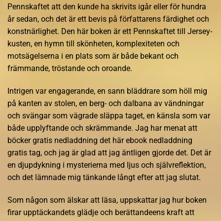
Pennskaftet att den kunde ha skrivits igår eller för hundra
år sedan, och det är ett bevis på författarens färdighet och
konstnärlighet. Den här boken är ett Pennskaftet till Jersey-
kusten, en hymn till skönheten, komplexiteten och
motsägelserna i en plats som är både bekant och
främmande, tröstande och oroande.
Intrigen var engagerande, en sann bläddrare som höll mig
på kanten av stolen, en berg- och dalbana av vändningar
och svängar som vägrade släppa taget, en känsla som var
både upplyftande och skrämmande. Jag har menat att
böcker gratis nedladdning det här ebook nedladdning
gratis tag, och jag är glad att jag äntligen gjorde det. Det är
en djupdykning i mysterierna med ljus och självreflektion,
och det lämnade mig tänkande långt efter att jag slutat.
Som någon som älskar att läsa, uppskattar jag hur boken
firar upptäckandets glädje och berättandeens kraft att