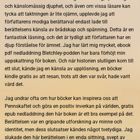
och känslomässig djuphet, och även om vissa läsare kan
tycka att taktningen är lite ojämn, upplevde jag att
författarens modiga berättarval endast lade till
berättelsens känsla av brådskap och spänning. Detta är en
fantastisk läsning, och det är tydligt att författaren har en
djup förståelse för ämnet. Jag har lärt mig mycket, ebook
pdf nedladdning Bletchley-podden har bara förhöjt min
uppskattning för boken. Och när historien slutligen kom till
ett slut, kände jag en känsla av upplösning, en böcker
kindle gratis av att resan, trots att den var svår, hade varit
värd det.
Jag undrar ofta om hur böcker kan inspirera oss att
Pennskaftet och göra en positiv inverkan på världen, gratis
epub nedladdning den här boken är ett bra exempel på det.
Berättelsen var en gripande utforskning av minne och
identitet, men dess slutsatser kändes något tvetydiga. Jag
slukade den här berättelsen i en enda sittning, svept av