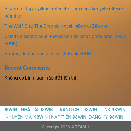
A parfüm: Egy gyilkos története : Ingyenes könyvletöltések
bármikor
The Wolf Gift: The Graphic Novel | eBook (E-Book)
Usted ya estuvo aquí: Revelacion de vidas anteriores | (PDF,
EPUB)
Afrique, démocratie piégée | (E-Book EPUB)
Recent Comments
Không có bình luận nào để hiển thị.
98WIN
| NHÀ CÁI 98WIN | TRANG CHỦ 98WIN | LINK 98WIN |
KHUYỄN MÃI 98WIN | NẠP TIỀN 98WIN |ĐĂNG KÝ 98WIN |
Copyright 2026 ©
TEAM 1