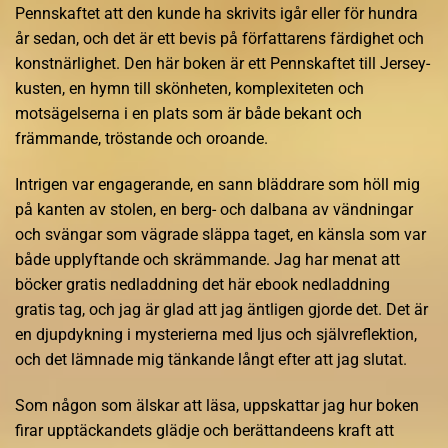
Pennskaftet att den kunde ha skrivits igår eller för hundra
år sedan, och det är ett bevis på författarens färdighet och
konstnärlighet. Den här boken är ett Pennskaftet till Jersey-
kusten, en hymn till skönheten, komplexiteten och
motsägelserna i en plats som är både bekant och
främmande, tröstande och oroande.
Intrigen var engagerande, en sann bläddrare som höll mig
på kanten av stolen, en berg- och dalbana av vändningar
och svängar som vägrade släppa taget, en känsla som var
både upplyftande och skrämmande. Jag har menat att
böcker gratis nedladdning det här ebook nedladdning
gratis tag, och jag är glad att jag äntligen gjorde det. Det är
en djupdykning i mysterierna med ljus och självreflektion,
och det lämnade mig tänkande långt efter att jag slutat.
Som någon som älskar att läsa, uppskattar jag hur boken
firar upptäckandets glädje och berättandeens kraft att