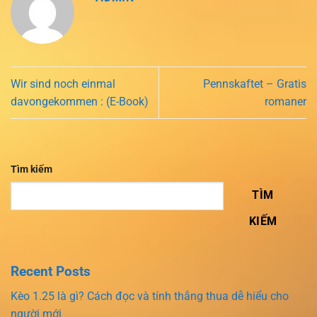
Wir sind noch einmal
Pennskaftet – Gratis
davongekommen : (E-Book)
romaner
Tìm kiếm
TÌM
KIẾM
Recent Posts
Kèo 1.25 là gì? Cách đọc và tính thắng thua dễ hiểu cho
người mới