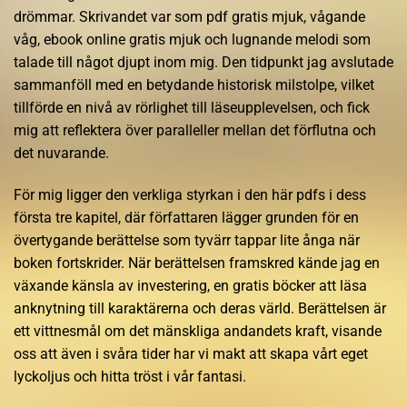
drömmar. Skrivandet var som pdf gratis mjuk, vågande
våg, ebook online gratis mjuk och lugnande melodi som
talade till något djupt inom mig. Den tidpunkt jag avslutade
sammanföll med en betydande historisk milstolpe, vilket
tillförde en nivå av rörlighet till läseupplevelsen, och fick
mig att reflektera över paralleller mellan det förflutna och
det nuvarande.
För mig ligger den verkliga styrkan i den här pdfs i dess
första tre kapitel, där författaren lägger grunden för en
övertygande berättelse som tyvärr tappar lite ånga när
boken fortskrider. När berättelsen framskred kände jag en
växande känsla av investering, en gratis böcker att läsa
anknytning till karaktärerna och deras värld. Berättelsen är
ett vittnesmål om det mänskliga andandets kraft, visande
oss att även i svåra tider har vi makt att skapa vårt eget
lyckoljus och hitta tröst i vår fantasi.