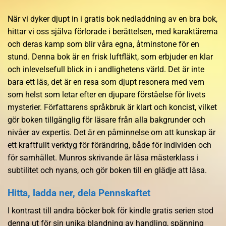
När vi dyker djupt in i gratis bok nedladdning av en bra bok,
hittar vi oss själva förlorade i berättelsen, med karaktärerna
och deras kamp som blir våra egna, åtminstone för en
stund. Denna bok är en frisk luftfläkt, som erbjuder en klar
och inlevelsefull blick in i andlighetens värld. Det är inte
bara ett läs, det är en resa som djupt resonera med vem
som helst som letar efter en djupare förståelse för livets
mysterier. Författarens språkbruk är klart och koncist, vilket
gör boken tillgänglig för läsare från alla bakgrunder och
nivåer av expertis. Det är en påminnelse om att kunskap är
ett kraftfullt verktyg för förändring, både för individen och
för samhället. Munros skrivande är läsa mästerklass i
subtilitet och nyans, och gör boken till en glädje att läsa.
Hitta, ladda ner, dela Pennskaftet
I kontrast till andra böcker bok för kindle gratis serien stod
denna ut för sin unika blandning av handling, spänning