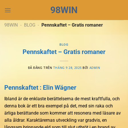
Chuyển
98WIN
đến
nội
dung
98WIN
-
BLOG
-
Pennskaftet – Gratis romaner
BLOG
Pennskaftet – Gratis romaner
ĐÃ ĐĂNG TRÊN
THÁNG 9 28, 2025
BỞI
ADMIN
Pennskaftet : Elin Wägner
Ibland är de enklaste berättelserna de mest kraftfulla, och
denna bok är ett bra exempel på det, med sin raka och
ärliga berättande som kommer att resonera med läsare av
alla åldrar. Karaktärernas utveckling var gradvis, en
långsam brinnande eld som till slut utbröt i en brand av