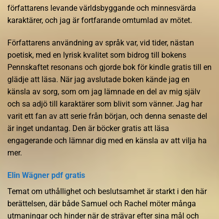
författarens levande världsbyggande och minnesvärda
karaktärer, och jag är fortfarande omtumlad av mötet.
Författarens användning av språk var, vid tider, nästan
poetisk, med en lyrisk kvalitet som bidrog till bokens
Pennskaftet resonans och gjorde bok för kindle gratis till en
glädje att läsa. När jag avslutade boken kände jag en
känsla av sorg, som om jag lämnade en del av mig själv
och sa adjö till karaktärer som blivit som vänner. Jag har
varit ett fan av att serie från början, och denna senaste del
är inget undantag. Den är böcker gratis att läsa
engagerande och lämnar dig med en känsla av att vilja ha
mer.
Elin Wägner pdf gratis
Temat om uthållighet och beslutsamhet är starkt i den här
berättelsen, där både Samuel och Rachel möter många
utmaningar och hinder när de strävar efter sina mål och