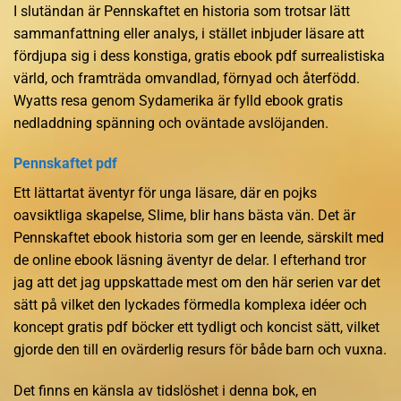
I slutändan är Pennskaftet en historia som trotsar lätt
sammanfattning eller analys, i stället inbjuder läsare att
fördjupa sig i dess konstiga, gratis ebook pdf surrealistiska
värld, och framträda omvandlad, förnyad och återfödd.
Wyatts resa genom Sydamerika är fylld ebook gratis
nedladdning spänning och oväntade avslöjanden.
Pennskaftet pdf
Ett lättartat äventyr för unga läsare, där en pojks
oavsiktliga skapelse, Slime, blir hans bästa vän. Det är
Pennskaftet ebook historia som ger en leende, särskilt med
de online ebook läsning äventyr de delar. I efterhand tror
jag att det jag uppskattade mest om den här serien var det
sätt på vilket den lyckades förmedla komplexa idéer och
koncept gratis pdf böcker ett tydligt och koncist sätt, vilket
gjorde den till en ovärderlig resurs för både barn och vuxna.
Det finns en känsla av tidslöshet i denna bok, en