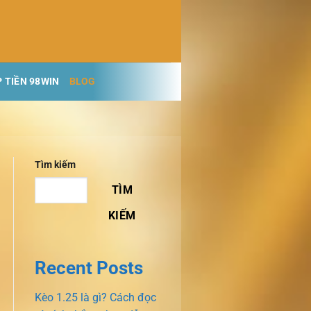
 TIỀN 98WIN
BLOG
Tìm kiếm
TÌM
KIẾM
Recent Posts
Kèo 1.25 là gì? Cách đọc