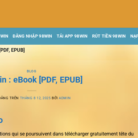
8WIN
ĐĂNG NHẬP 98WIN
TẢI APP 98WIN
RÚT TIỀN 98WIN
NẠP
[PDF, EPUB]
BLOG
in : eBook [PDF, EPUB]
ĐĂNG TRÊN
THÁNG 8 12, 2025
BỞI
ADMIN
o
ions qui se poursuivent dans télécharger gratuitement tête du