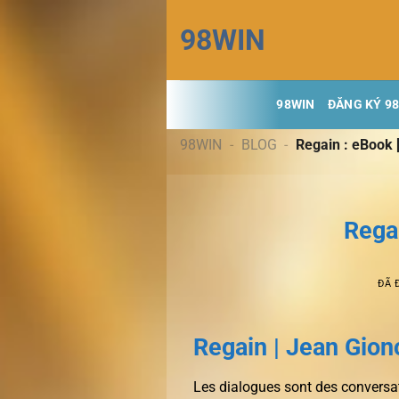
Chuyển
98WIN
đến
nội
dung
98WIN
ĐĂNG KÝ 9
98WIN
-
BLOG
-
Regain : eBook 
Rega
ĐÃ 
Regain | Jean Gion
Les dialogues sont des conversat