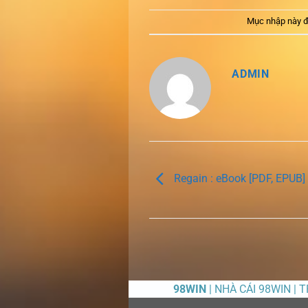
Mục nhập này đ
ADMIN
Regain : eBook [PDF, EPUB]
98WIN
| NHÀ CÁI 98WIN | 