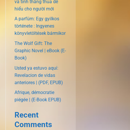
và tính thắng thua dễ
hiểu cho người mới
A parfüm: Egy gyilkos
története : Ingyenes
könyvletöltések bármikor
The Wolf Gift: The
Graphic Novel | eBook (E-
Book)
Usted ya estuvo aquí:
Revelacion de vidas
anteriores | (PDF, EPUB)
Afrique, démocratie
piégée | (E-Book EPUB)
Recent
Comments