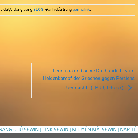
ã được đăng trong
BLOG
. Đánh dấu trang
permalink
.
Leonidas und seine Dreihundert : vom
Heldenkampf der Griechen gegen Persiens
Übermacht : (EPUB, E-Book)
TRANG CHỦ 98WIN | LINK 98WIN | KHUYỄN MÃI 98WIN | NẠP TI