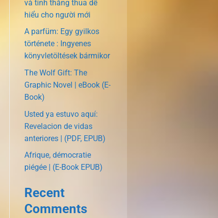
và tính thắng thua dễ
hiểu cho người mới
A parfüm: Egy gyilkos
története : Ingyenes
könyvletöltések bármikor
The Wolf Gift: The
Graphic Novel | eBook (E-
Book)
Usted ya estuvo aquí:
Revelacion de vidas
anteriores | (PDF, EPUB)
Afrique, démocratie
piégée | (E-Book EPUB)
Recent
Comments