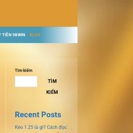
 TIỀN 98WIN
BLOG
Tìm kiếm
TÌM
KIẾM
Recent Posts
Kèo 1.25 là gì? Cách đọc