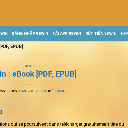
8WIN
ĐĂNG NHẬP 98WIN
TẢI APP 98WIN
RÚT TIỀN 98WIN
NẠP
[PDF, EPUB]
BLOG
in : eBook [PDF, EPUB]
ĐĂNG TRÊN
THÁNG 8 12, 2025
BỞI
ADMIN
o
ions qui se poursuivent dans télécharger gratuitement tête du