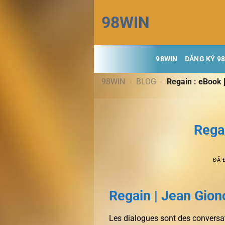
Chuyển
98WIN
đến
nội
dung
98WIN
ĐĂNG KÝ 9
98WIN
-
BLOG
-
Regain : eBook 
Rega
ĐÃ 
Regain | Jean Gion
Les dialogues sont des conversat