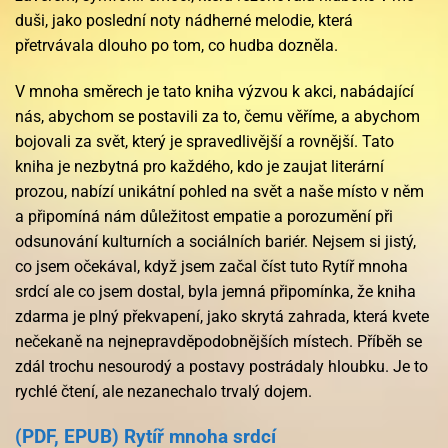
duši, jako poslední noty nádherné melodie, která
přetrvávala dlouho po tom, co hudba dozněla.
V mnoha směrech je tato kniha výzvou k akci, nabádající
nás, abychom se postavili za to, čemu věříme, a abychom
bojovali za svět, který je spravedlivější a rovnější. Tato
kniha je nezbytná pro každého, kdo je zaujat literární
prozou, nabízí unikátní pohled na svět a naše místo v něm
a připomíná nám důležitost empatie a porozumění při
odsunování kulturních a sociálních bariér. Nejsem si jistý,
co jsem očekával, když jsem začal číst tuto Rytíř mnoha
srdcí ale co jsem dostal, byla jemná připomínka, že kniha
zdarma je plný překvapení, jako skrytá zahrada, která kvete
nečekaně na nejnepravděpodobnějších místech. Příběh se
zdál trochu nesourodý a postavy postrádaly hloubku. Je to
rychlé čtení, ale nezanechalo trvalý dojem.
(PDF, EPUB) Rytíř mnoha srdcí