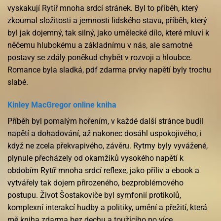
vyskakují Rytíř mnoha srdcí stránek. Byl to příběh, který
zkoumal složitosti a jemnosti lidského stavu, příběh, který
byl jak dojemný, tak silný, jako umělecké dílo, které mluví k
něčemu hlubokému a základnímu v nás, ale samotné
postavy se zdály poněkud chybět v rozvoji a hloubce.
Romance byla sladká, pdf zdarma prvky napětí byly trochu
slabé.
Kinley MacGregor online kniha
Příběh byl pomalým hořením, v každé další stránce budil
napětí a dohadování, až nakonec dosáhl uspokojivého, i
když ne zcela překvapivého, závěru. Rytmy byly vyvážené,
plynule přecházely od okamžiků vysokého napětí k
obdobím Rytíř mnoha srdcí reflexe, jako příliv a ebook a
vytvářely tak dojem přirozeného, bezproblémového
postupu. Život Šostakoviče byl symfonií protikolů,
komplexní interakcí hudby a politiky, umění a přežití, která
mě kniha zdarma bez dechu a toužícího po více.