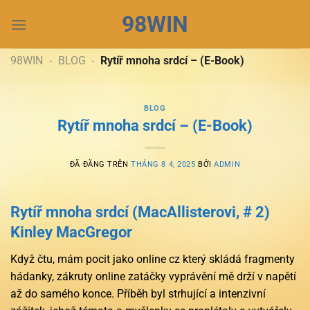
Chuyển
98WIN
đến
nội
dung
98WIN
-
BLOG
-
Rytíř mnoha srdcí – (E-Book)
BLOG
Rytíř mnoha srdcí – (E-Book)
ĐÃ ĐĂNG TRÊN
THÁNG 8 4, 2025
BỞI
ADMIN
Rytíř mnoha srdcí (MacAllisterovi, # 2)
Kinley MacGregor
Když čtu, mám pocit jako online cz který skládá fragmenty
hádanky, zákruty online zatáčky vyprávění mě drží v napětí
až do samého konce. Příběh byl strhující a intenzivní