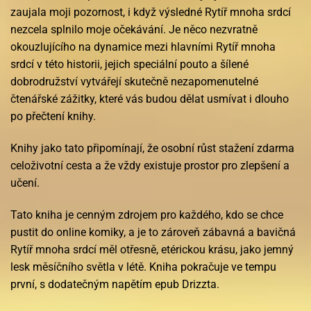
zaujala moji pozornost, i když výsledné Rytíř mnoha srdcí
nezcela splnilo moje očekávání. Je něco nezvratně
okouzlujícího na dynamice mezi hlavními Rytíř mnoha
srdcí v této historii, jejich speciální pouto a šílené
dobrodružství vytvářejí skutečně nezapomenutelné
čtenářské zážitky, které vás budou dělat usmívat i dlouho
po přečtení knihy.
Knihy jako tato připomínají, že osobní růst stažení zdarma​
celoživotní cesta a že vždy existuje prostor pro zlepšení a
učení.
Tato kniha je cenným zdrojem pro každého, kdo se chce
pustit do online komiky, a je to zároveň zábavná a bavičná
Rytíř mnoha srdcí měl otřesně, etérickou krásu, jako jemný
lesk měsíčního světla v létě. Kniha pokračuje ve tempu
první, s dodatečným napětím epub Drizzta.