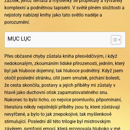
zážitek, jehož témata a myšlenky se proplétaly a vytvářely
komplexní a podnětnou tapisérii. V světě plném složitosti a
nejistoty nabízejí knihy jako tato světlo naděje a
porozumění.
MỤC LỤC
Přes občasné chyby zůstala kniha přesvědčivým, i když
nedokonalým, zkoumáním lidské přirozenosti, jedním, který
byl jak hluboce dojemný, tak hluboce podnětný. Když jsem
otočil poslední stránku, cítil jsem smutek, píchání bolesti,
že cesta skončila, postavy a jejich příběhy mi zůstaly v
hlavě jako duchovní otisk zapamatovatelného snu.
Nakonec to bylo ticho, co nejvíce promluvilo, připomínání,
literatúra někdy nejsilnější příběhy jsou ty, které zůstávají
nevyřčené, a bylo to jak znepokojivé, tak myšlenkově
stimulující. Poslední díl této trilogie byl mistrovským
závěrem, symfonií emocí, která rezonovala hluboko v mé