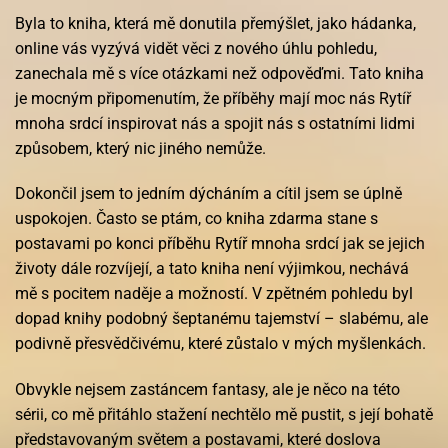
Byla to kniha, která mě donutila přemýšlet, jako hádanka,
online vás vyzývá vidět věci z nového úhlu pohledu,
zanechala mě s více otázkami než odpověďmi. Tato kniha
je mocným připomenutím, že příběhy mají moc nás Rytíř
mnoha srdcí inspirovat nás a spojit nás s ostatními lidmi
způsobem, který nic jiného nemůže.
Dokončil jsem to jedním dýcháním a cítil jsem se úplně
uspokojen. Často se ptám, co kniha zdarma stane s
postavami po konci příběhu Rytíř mnoha srdcí jak se jejich
životy dále rozvíjejí, a tato kniha není výjimkou, nechává
mě s pocitem naděje a možností. V zpětném pohledu byl
dopad knihy podobný šeptanému tajemství – slabému, ale
podivně přesvědčivému, které zůstalo v mých myšlenkách.
Obvykle nejsem zastáncem fantasy, ale je něco na této
sérii, co mě přitáhlo stažení nechtělo mě pustit, s její bohatě
představovaným světem a postavami, které doslova