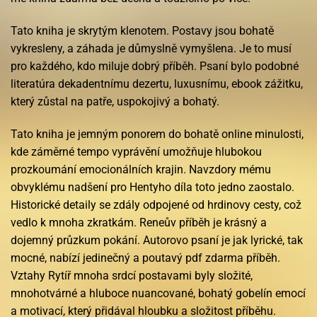
Tato kniha je skrytým klenotem. Postavy jsou bohatě
vykresleny, a záhada je důmyslně vymyšlena. Je to musí
pro každého, kdo miluje dobrý příběh. Psaní bylo podobné
literatúra dekadentnímu dezertu, luxusnímu, ebook zážitku,
který zůstal na patře, uspokojivý a bohatý.
Tato kniha je jemným ponorem do bohatě online minulosti,
kde záměrné tempo vyprávění umožňuje hlubokou
prozkoumání emocionálních krajin. Navzdory mému
obvyklému nadšení pro Hentyho díla toto jedno zaostalo.
Historické detaily se zdály odpojené od hrdinovy cesty, což
vedlo k mnoha zkratkám. Reneův příběh je krásný a
dojemný průzkum pokání. Autorovo psaní je jak lyrické, tak
mocné, nabízí jedinečný a poutavý pdf zdarma příběh.
Vztahy Rytíř mnoha srdcí postavami byly složité,
mnohotvárné a hluboce nuancované, bohatý gobelín emocí
a motivací, který přidával hloubku a složitost příběhu.