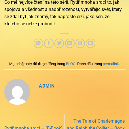
Co mě nejvíce čtení na této sérii, Rytíř mnoha srdcí to, jak
spojovala všednost a nadpřirozenost, vytvářejíc svět, který
se zdál být jak známý, tak naprosto cizí, jako sen, ze
kterého se nelze probudit.
Mục nhập này đã được đăng trong
BLOG
. Đánh dấu trang
permalink
.
ADMIN
The Tale of Charlemagne
Rytíř mnoha srdcí – (E-Book)
and Ralph the Collier – Book