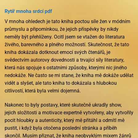
Rytíř mnoha srdcí pdf
V mnoha ohledech je tato kniha poctou síle žen v módním
průmyslu a připomínkou, že jejich příspěvky by nikdy
neměly být přehlíženy. Ocitl jsem se vtažen do literatura
živého, barevného a plného možností. Skutečnost, že tato
kniha dokázala dotknout emocí svých čtenářů, je
svědectvím autorovy dovednosti a trvající síly literatury,
která nás spojuje s ostatními způsoby, kterými nic jiného
nedokáže. Ne často se mi stane, že kniha mě dokáže udělat
vidět a slyšet, ale tato kniha to dokázala s hlubokou
citlivostí, která byla velmi dojemná.
Nakonec to byly postavy, které skutečně ukradly show,
jejich složitosti a motivace expertně vytvořeny, aby vytvořily
pocit hloubky a autenticity, který mě přitáhl a odmítl mě
pustit, i když byla otočena poslední stránka a příběh
skončil. Musím přiznat, že kniha neobvyklým mixem žánrů