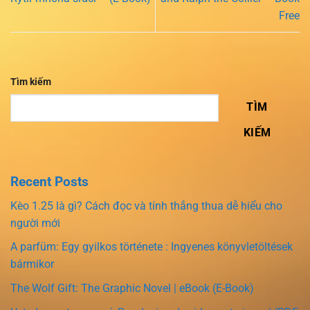
Free
Tìm kiếm
TÌM
KIẾM
Recent Posts
Kèo 1.25 là gì? Cách đọc và tính thắng thua dễ hiểu cho
người mới
A parfüm: Egy gyilkos története : Ingyenes könyvletöltések
bármikor
The Wolf Gift: The Graphic Novel | eBook (E-Book)