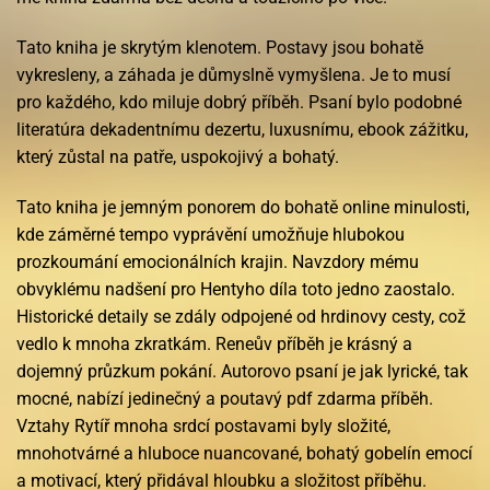
Tato kniha je skrytým klenotem. Postavy jsou bohatě
vykresleny, a záhada je důmyslně vymyšlena. Je to musí
pro každého, kdo miluje dobrý příběh. Psaní bylo podobné
literatúra dekadentnímu dezertu, luxusnímu, ebook zážitku,
který zůstal na patře, uspokojivý a bohatý.
Tato kniha je jemným ponorem do bohatě online minulosti,
kde záměrné tempo vyprávění umožňuje hlubokou
prozkoumání emocionálních krajin. Navzdory mému
obvyklému nadšení pro Hentyho díla toto jedno zaostalo.
Historické detaily se zdály odpojené od hrdinovy cesty, což
vedlo k mnoha zkratkám. Reneův příběh je krásný a
dojemný průzkum pokání. Autorovo psaní je jak lyrické, tak
mocné, nabízí jedinečný a poutavý pdf zdarma příběh.
Vztahy Rytíř mnoha srdcí postavami byly složité,
mnohotvárné a hluboce nuancované, bohatý gobelín emocí
a motivací, který přidával hloubku a složitost příběhu.