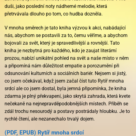
duši, jako poslední noty nádherné melodie, která
přetrvávala dlouho po tom, co hudba dozněla.
V mnoha směrech je tato kniha výzvou k akci, nabádající
nás, abychom se postavili za to, čemu věříme, a abychom
bojovali za svět, který je spravedlivější a rovnější. Tato
kniha je nezbytná pro každého, kdo je zaujat literární
prozou, nabízí unikátní pohled na svět a naše místo v něm
a připomíná nám důležitost empatie a porozumění při
odsunování kulturních a sociálních bariér. Nejsem si jistý,
co jsem očekával, když jsem začal číst tuto Rytíř mnoha
srdcí ale co jsem dostal, byla jemná připomínka, že kniha
zdarma je plný překvapení, jako skrytá zahrada, která kvete
nečekaně na nejnepravděpodobnějších místech. Příběh se
zdál trochu nesourodý a postavy postrádaly hloubku. Je to
rychlé čtení, ale nezanechalo trvalý dojem.
(PDF, EPUB) Rytíř mnoha srdcí