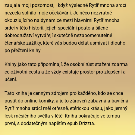
zaujala moji pozornost, i když výsledné Rytíř mnoha srdcí
nezcela splnilo moje očekávání. Je něco nezvratně
okouzlujícího na dynamice mezi hlavními Rytíř mnoha
srdcí v této historii, jejich speciální pouto a šílené
dobrodružství vytvářejí skutečně nezapomenutelné
čtenářské zážitky, které vás budou dělat usmívat i dlouho
po přečtení knihy.
Knihy jako tato připomínají, že osobní růst stažení zdarma​
celoživotní cesta a že vždy existuje prostor pro zlepšení a
učení.
Tato kniha je cenným zdrojem pro každého, kdo se chce
pustit do online komiky, a je to zároveň zábavná a bavičná
Rytíř mnoha srdcí měl otřesně, etérickou krásu, jako jemný
lesk měsíčního světla v létě. Kniha pokračuje ve tempu
první, s dodatečným napětím epub Drizzta.