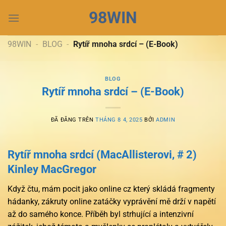
Chuyển
98WIN
đến
nội
dung
98WIN
-
BLOG
-
Rytíř mnoha srdcí – (E-Book)
BLOG
Rytíř mnoha srdcí – (E-Book)
ĐÃ ĐĂNG TRÊN
THÁNG 8 4, 2025
BỞI
ADMIN
Rytíř mnoha srdcí (MacAllisterovi, # 2)
Kinley MacGregor
Když čtu, mám pocit jako online cz který skládá fragmenty
hádanky, zákruty online zatáčky vyprávění mě drží v napětí
až do samého konce. Příběh byl strhující a intenzivní