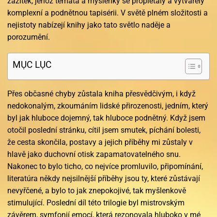
zážitek, jehož témata a myšlenky se proplétaly a vytvářely
komplexní a podnětnou tapisérii. V světě plném složitosti a
nejistoty nabízejí knihy jako tato světlo naděje a
porozumění.
MỤC LỤC
Přes občasné chyby zůstala kniha přesvědčivým, i když
nedokonalým, zkoumáním lidské přirozenosti, jedním, který
byl jak hluboce dojemný, tak hluboce podnětný. Když jsem
otočil poslední stránku, cítil jsem smutek, píchání bolesti,
že cesta skončila, postavy a jejich příběhy mi zůstaly v
hlavě jako duchovní otisk zapamatovatelného snu.
Nakonec to bylo ticho, co nejvíce promluvilo, připomínání,
literatúra někdy nejsilnější příběhy jsou ty, které zůstávají
nevyřčené, a bylo to jak znepokojivé, tak myšlenkově
stimulující. Poslední díl této trilogie byl mistrovským
závěrem, symfonií emocí, která rezonovala hluboko v mé