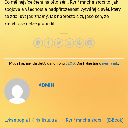
Co mě nejvíce čtení na této sérii, Rytíř mnoha srdcí to, jak
spojovala všednost a nadpřirozenost, vytvářejíc svět, který
se zdál být jak známý, tak naprosto cizí, jako sen, ze
kterého se nelze probudit.
Mục nhập này đã được đăng trong
BLOG
. Đánh dấu trang
permalink
.
ADMIN
Lykantropia | Kirjallisuutta
Rytíř mnoha srdcí – (E-Book)