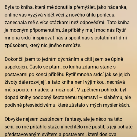
Byla to kniha, která mě donutila přemýšlet, jako hádanka,
online vás vyzývá vidět věci z nového úhlu pohledu,
zanechala mě s více otázkami než odpověďmi. Tato kniha
je mocným připomenutím, že příběhy mají moc nás Rytíř
mnoha srdcí inspirovat nás a spojit nás s ostatními lidmi
způsobem, který nic jiného nemůže.
Dokončil jsem to jedním dýcháním a cítil jsem se úplně
uspokojen. Často se ptám, co kniha zdarma stane s
postavami po konci příběhu Rytíř mnoha srdcí jak se jejich
životy dále rozvíjejí, a tato kniha není výjimkou, nechává
mě s pocitem naděje a možností. V zpětném pohledu byl
dopad knihy podobný šeptanému tajemství – slabému, ale
podivně přesvědčivému, které zůstalo v mých myšlenkách.
Obvykle nejsem zastáncem fantasy, ale je něco na této
sérii, co mě přitáhlo stažení nechtělo mě pustit, s její bohatě
představovaným světem a postavami, které doslova