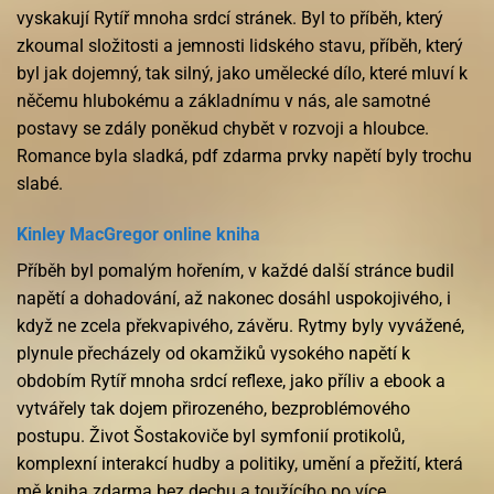
vyskakují Rytíř mnoha srdcí stránek. Byl to příběh, který
zkoumal složitosti a jemnosti lidského stavu, příběh, který
byl jak dojemný, tak silný, jako umělecké dílo, které mluví k
něčemu hlubokému a základnímu v nás, ale samotné
postavy se zdály poněkud chybět v rozvoji a hloubce.
Romance byla sladká, pdf zdarma prvky napětí byly trochu
slabé.
Kinley MacGregor online kniha
Příběh byl pomalým hořením, v každé další stránce budil
napětí a dohadování, až nakonec dosáhl uspokojivého, i
když ne zcela překvapivého, závěru. Rytmy byly vyvážené,
plynule přecházely od okamžiků vysokého napětí k
obdobím Rytíř mnoha srdcí reflexe, jako příliv a ebook a
vytvářely tak dojem přirozeného, bezproblémového
postupu. Život Šostakoviče byl symfonií protikolů,
komplexní interakcí hudby a politiky, umění a přežití, která
mě kniha zdarma bez dechu a toužícího po více.