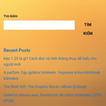
Tìm kiếm
TÌM
KIẾM
Recent Posts
Kèo 1.25 là gì? Cách đọc và tính thắng thua dễ hiểu cho
người mới
A parfüm: Egy gyilkos története : Ingyenes könyvletöltések
bármikor
The Wolf Gift: The Graphic Novel | eBook (E-Book)
Usted ya estuvo aquí: Revelacion de vidas anteriores | (PDF,
EPUB)