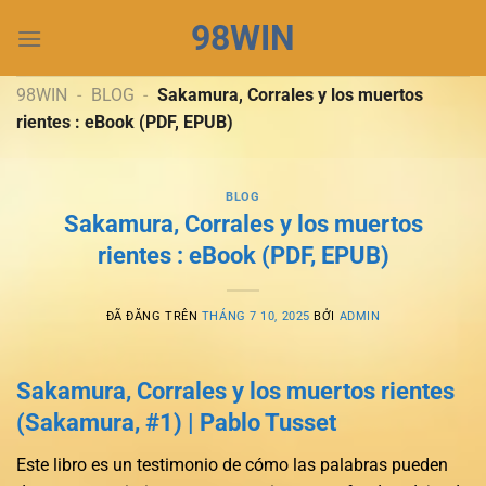
Chuyển
98WIN
đến
nội
dung
98WIN
-
BLOG
-
Sakamura, Corrales y los muertos
rientes : eBook (PDF, EPUB)
BLOG
Sakamura, Corrales y los muertos
rientes : eBook (PDF, EPUB)
ĐÃ ĐĂNG TRÊN
THÁNG 7 10, 2025
BỞI
ADMIN
Sakamura, Corrales y los muertos rientes
(Sakamura, #1) | Pablo Tusset
Este libro es un testimonio de cómo las palabras pueden