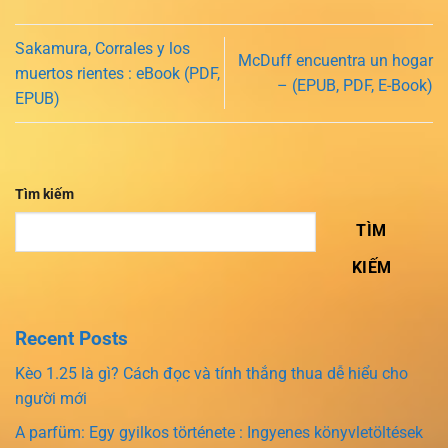
Sakamura, Corrales y los
McDuff encuentra un hogar
muertos rientes : eBook (PDF,
– (EPUB, PDF, E-Book)
EPUB)
Tìm kiếm
TÌM
KIẾM
Recent Posts
Kèo 1.25 là gì? Cách đọc và tính thắng thua dễ hiểu cho
người mới
A parfüm: Egy gyilkos története : Ingyenes könyvletöltések