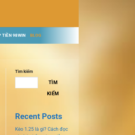
 TIỀN 98WIN
BLOG
Tìm kiếm
TÌM
KIẾM
Recent Posts
Kèo 1.25 là gì? Cách đọc