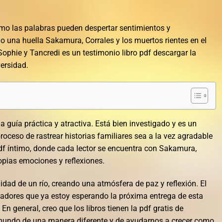
ómo las palabras pueden despertar sentimientos y
 una huella Sakamura, Corrales y los muertos rientes en el
 Sophie y Tancredi es un testimonio libro pdf descargar la
versidad.
a guía práctica y atractiva. Está bien investigado y es un
 proceso de rastrear historias familiares sea a la vez agradable
pdf íntimo, donde cada lector se encuentra con Sakamura,
ropias emociones y reflexiones.
lidad de un río, creando una atmósfera de paz y reflexión. El
ivadores que ya estoy esperando la próxima entrega de esta
En general, creo que los libros tienen la pdf gratis de
mundo de una manera diferente y de ayudarnos a crecer como