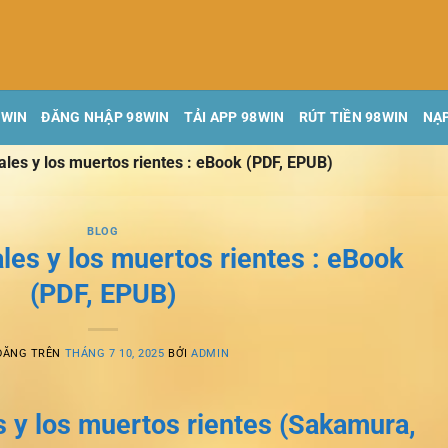
8WIN
ĐĂNG NHẬP 98WIN
TẢI APP 98WIN
RÚT TIỀN 98WIN
NẠP
les y los muertos rientes : eBook (PDF, EPUB)
BLOG
les y los muertos rientes : eBook
(PDF, EPUB)
ĐĂNG TRÊN
THÁNG 7 10, 2025
BỞI
ADMIN
 y los muertos rientes (Sakamura,