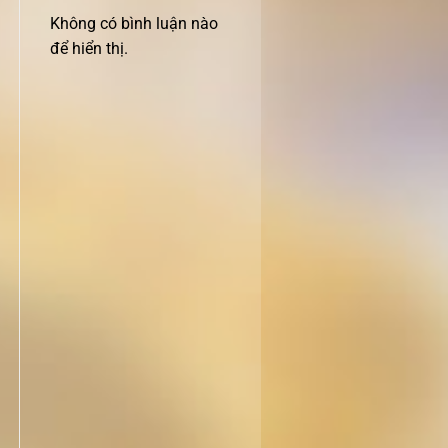
Không có bình luận nào
để hiển thị.