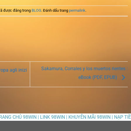
ã được đăng trong
BLOG
. Đánh dấu trang
permalink
.
Sakamura, Corrales y los muertos rientes :
opa agli inizi
eBook (PDF, EPUB)
TRANG CHỦ 98WIN | LINK 98WIN | KHUYỄN MÃI 98WIN | NẠP TI