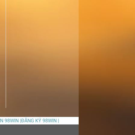
ỀN 98WIN |ĐĂNG KÝ 98WIN |