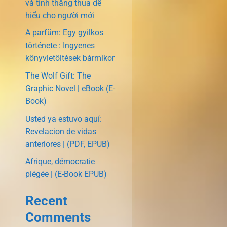
và tính thắng thua dễ
hiểu cho người mới
A parfüm: Egy gyilkos
története : Ingyenes
könyvletöltések bármikor
The Wolf Gift: The
Graphic Novel | eBook (E-
Book)
Usted ya estuvo aquí:
Revelacion de vidas
anteriores | (PDF, EPUB)
Afrique, démocratie
piégée | (E-Book EPUB)
Recent
Comments