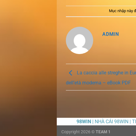
Mục nhập này đ
ADMIN
La caccia alle streghe in Eur
dell’età moderna – eBook PDF
98WIN
| NHÀ CÁI 98WIN | 
Copyright 2026 ©
TEAM 1