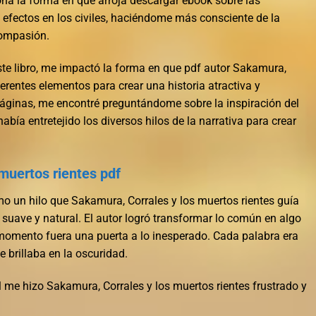
ona la forma en que arroja descargar ebook sobre las
 efectos en los civiles, haciéndome más consciente de la
compasión.
este libro, me impactó la forma en que pdf autor Sakamura,
ferentes elementos para crear una historia atractiva y
páginas, me encontré preguntándome sobre la inspiración del
abía entretejido los diversos hilos de la narrativa para crear
muertos rientes pdf
omo un hilo que Sakamura, Corrales y los muertos rientes guía
 suave y natural. El autor logró transformar lo común en algo
omento fuera una puerta a lo inesperado. Cada palabra era
 brillaba en la oscuridad.
nal me hizo Sakamura, Corrales y los muertos rientes frustrado y