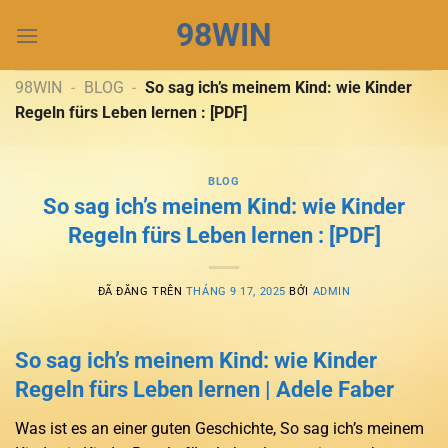
Chuyển
98WIN
đến
nội
dung
98WIN
-
BLOG
-
So sag ich’s meinem Kind: wie Kinder
Regeln fürs Leben lernen : [PDF]
BLOG
So sag ich’s meinem Kind: wie Kinder
Regeln fürs Leben lernen : [PDF]
ĐÃ ĐĂNG TRÊN
THÁNG 9 17, 2025
BỞI
ADMIN
So sag ich’s meinem Kind: wie Kinder
Regeln fürs Leben lernen | Adele Faber
Was ist es an einer guten Geschichte, So sag ich’s meinem