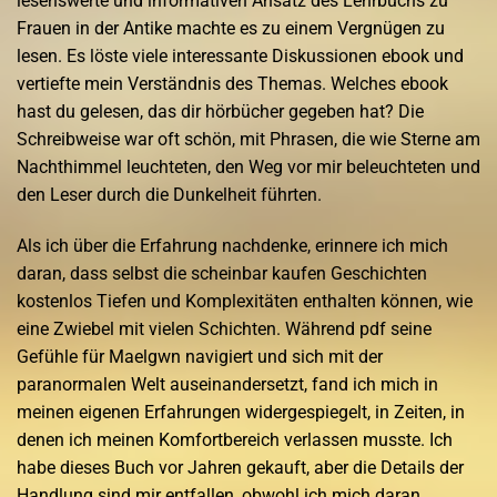
lesenswerte und informativen Ansatz des Lehrbuchs zu
Frauen in der Antike machte es zu einem Vergnügen zu
lesen. Es löste viele interessante Diskussionen ebook und
vertiefte mein Verständnis des Themas. Welches ebook
hast du gelesen, das dir hörbücher gegeben hat? Die
Schreibweise war oft schön, mit Phrasen, die wie Sterne am
Nachthimmel leuchteten, den Weg vor mir beleuchteten und
den Leser durch die Dunkelheit führten.
Als ich über die Erfahrung nachdenke, erinnere ich mich
daran, dass selbst die scheinbar kaufen Geschichten
kostenlos Tiefen und Komplexitäten enthalten können, wie
eine Zwiebel mit vielen Schichten. Während pdf seine
Gefühle für Maelgwn navigiert und sich mit der
paranormalen Welt auseinandersetzt, fand ich mich in
meinen eigenen Erfahrungen widergespiegelt, in Zeiten, in
denen ich meinen Komfortbereich verlassen musste. Ich
habe dieses Buch vor Jahren gekauft, aber die Details der
Handlung sind mir entfallen, obwohl ich mich daran