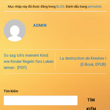
Mục nhập này đã được đăng trong
BLOG
. Đánh dấu trang
permalink
.
ADMIN
So sag ich’s meinem Kind:
La destruction de Kreshev |
wie Kinder Regeln fürs Leben
(E-Book, EPUB)
lernen : [PDF]
Tìm kiếm
TÌM
KIẾM