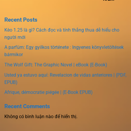
Recent Posts
Kèo 1.25 là gì? Cách đọc và tính thắng thua dễ hiểu cho
người mới
A parfüm: Egy gyilkos története : Ingyenes könyvletöltések
bármikor
The Wolf Gift: The Graphic Novel | eBook (E-Book)
Usted ya estuvo aquí: Revelacion de vidas anteriores | (PDF,
EPUB)
Afrique, démocratie piégée | (E-Book EPUB)
Recent Comments
Không có bình luận nào để hiển thị.