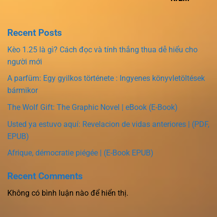
Recent Posts
Kèo 1.25 là gì? Cách đọc và tính thắng thua dễ hiểu cho
người mới
A parfüm: Egy gyilkos története : Ingyenes könyvletöltések
bármikor
The Wolf Gift: The Graphic Novel | eBook (E-Book)
Usted ya estuvo aquí: Revelacion de vidas anteriores | (PDF,
EPUB)
Afrique, démocratie piégée | (E-Book EPUB)
Recent Comments
Không có bình luận nào để hiển thị.