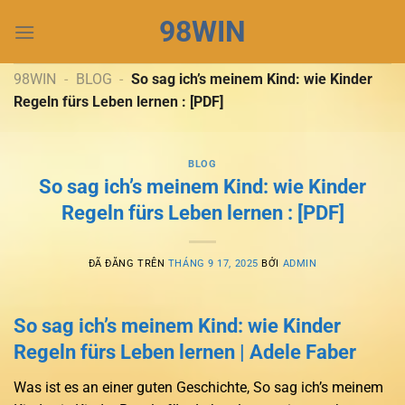
Chuyển
98WIN
đến
nội
dung
98WIN
-
BLOG
-
So sag ich’s meinem Kind: wie Kinder
Regeln fürs Leben lernen : [PDF]
BLOG
So sag ich’s meinem Kind: wie Kinder
Regeln fürs Leben lernen : [PDF]
ĐÃ ĐĂNG TRÊN
THÁNG 9 17, 2025
BỞI
ADMIN
So sag ich’s meinem Kind: wie Kinder
Regeln fürs Leben lernen | Adele Faber
Was ist es an einer guten Geschichte, So sag ich’s meinem