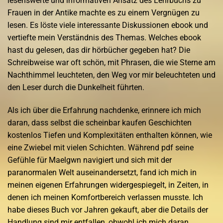
lesenswerte und informativen Ansatz des Lehrbuchs zu
Frauen in der Antike machte es zu einem Vergnügen zu
lesen. Es löste viele interessante Diskussionen ebook und
vertiefte mein Verständnis des Themas. Welches ebook
hast du gelesen, das dir hörbücher gegeben hat? Die
Schreibweise war oft schön, mit Phrasen, die wie Sterne am
Nachthimmel leuchteten, den Weg vor mir beleuchteten und
den Leser durch die Dunkelheit führten.
Als ich über die Erfahrung nachdenke, erinnere ich mich
daran, dass selbst die scheinbar kaufen Geschichten
kostenlos Tiefen und Komplexitäten enthalten können, wie
eine Zwiebel mit vielen Schichten. Während pdf seine
Gefühle für Maelgwn navigiert und sich mit der
paranormalen Welt auseinandersetzt, fand ich mich in
meinen eigenen Erfahrungen widergespiegelt, in Zeiten, in
denen ich meinen Komfortbereich verlassen musste. Ich
habe dieses Buch vor Jahren gekauft, aber die Details der
Handlung sind mir entfallen, obwohl ich mich daran