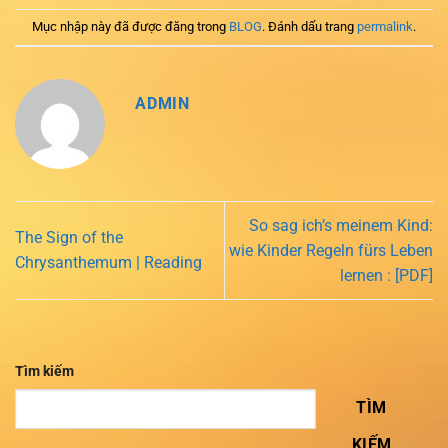
Mục nhập này đã được đăng trong
BLOG
. Đánh dấu trang
permalink
.
ADMIN
So sag ich’s meinem Kind:
The Sign of the
wie Kinder Regeln fürs Leben
Chrysanthemum | Reading
lernen : [PDF]
Tìm kiếm
TÌM
KIẾM