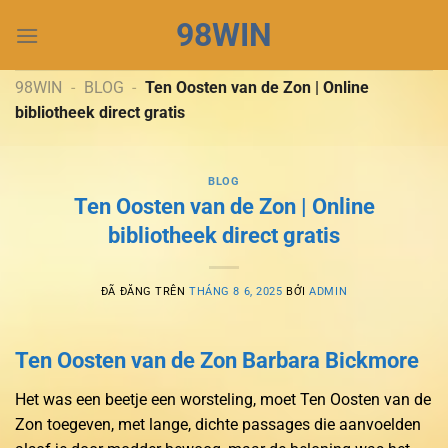
Chuyển
98WIN
đến
nội
dung
98WIN
-
BLOG
-
Ten Oosten van de Zon | Online
bibliotheek direct gratis
BLOG
Ten Oosten van de Zon | Online
bibliotheek direct gratis
ĐÃ ĐĂNG TRÊN
THÁNG 8 6, 2025
BỞI
ADMIN
Ten Oosten van de Zon Barbara Bickmore
Het was een beetje een worsteling, moet Ten Oosten van de
Zon toegeven, met lange, dichte passages die aanvoelden