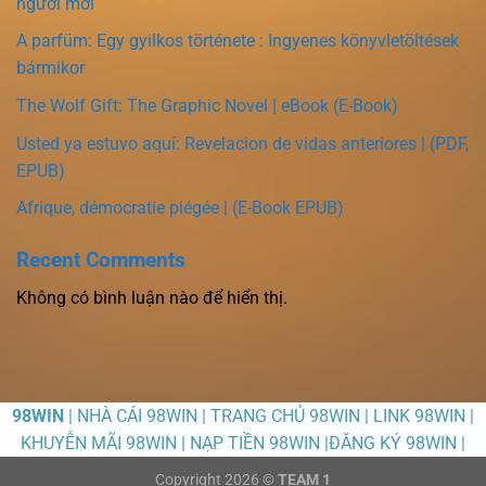
người mới
A parfüm: Egy gyilkos története : Ingyenes könyvletöltések
bármikor
The Wolf Gift: The Graphic Novel | eBook (E-Book)
Usted ya estuvo aquí: Revelacion de vidas anteriores | (PDF,
EPUB)
Afrique, démocratie piégée | (E-Book EPUB)
Recent Comments
Không có bình luận nào để hiển thị.
98WIN
| NHÀ CÁI 98WIN | TRANG CHỦ 98WIN | LINK 98WIN |
KHUYỄN MÃI 98WIN | NẠP TIỀN 98WIN |ĐĂNG KÝ 98WIN |
Copyright 2026 ©
TEAM 1