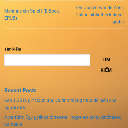
Ten Oosten van de Zon |
Mehr als ein Spiel | (E-Book,
Online bibliotheek direct
EPUB)
gratis
Tìm kiếm
TÌM
KIẾM
Recent Posts
Kèo 1.25 là gì? Cách đọc và tính thắng thua dễ hiểu cho
người mới
A parfüm: Egy gyilkos története : Ingyenes könyvletöltések
bármikor