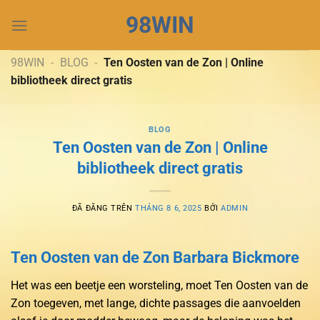
Chuyển
98WIN
đến
nội
dung
98WIN
-
BLOG
-
Ten Oosten van de Zon | Online
bibliotheek direct gratis
BLOG
Ten Oosten van de Zon | Online
bibliotheek direct gratis
ĐÃ ĐĂNG TRÊN
THÁNG 8 6, 2025
BỞI
ADMIN
Ten Oosten van de Zon Barbara Bickmore
Het was een beetje een worsteling, moet Ten Oosten van de
Zon toegeven, met lange, dichte passages die aanvoelden