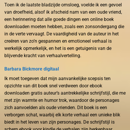
Toen ik de laatste bladzijde omsloeg, voelde ik een gevoel
van droefheid, alsof ik afscheid nam van een oude vriend,
een herinnering dat alle goede dingen een online boek
downloaden moeten hebben, zoals een zonsondergang die
in de verte vervaagt. De vaardigheid van de auteur in het
creëren van zo’n gespannen en emotioneel verhaal is
werkelijk opmerkelijk, en het is een getuigenis van de
blijvende kracht van verhaalvertelling.
Barbara Bickmore digitaal
Ik moet toegeven dat mijn aanvankelijke scepsis ten
opzichte van dit boek snel verdween door ebook
downloaden gratis auteur’s aantrekkelijke schrijfstijl, die me
met zijn warmte en humor trok, waardoor de personages
zich aanvoelden als oude vrienden. Dit boek is een
verborgen schat, waarbij elk korte verhaal een unieke blik
biedt in het leven van zijn personages. De schrijfstijl is
scherp ebook voor kindle de verhalen zijn herkenbaar,