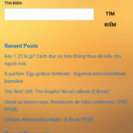
Tìm kiếm
TÌM
KIẾM
Recent Posts
Kèo 1.25 là gì? Cách đọc và tính thắng thua dễ hiểu cho
người mới
A parfüm: Egy gyilkos története : Ingyenes könyvletöltések
bármikor
The Wolf Gift: The Graphic Novel | eBook (E-Book)
Usted ya estuvo aquí: Revelacion de vidas anteriores | (PDF,
EPUB)
Afrique, démocratie piégée | (E-Book EPUB)