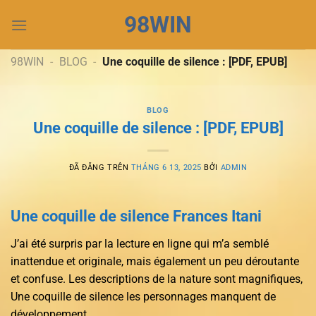
Chuyển
98WIN
đến
nội
dung
98WIN
-
BLOG
-
Une coquille de silence : [PDF, EPUB]
BLOG
Une coquille de silence : [PDF, EPUB]
ĐÃ ĐĂNG TRÊN
THÁNG 6 13, 2025
BỞI
ADMIN
Une coquille de silence Frances Itani
J’ai été surpris par la lecture en ligne qui m’a semblé
inattendue et originale, mais également un peu déroutante
et confuse. Les descriptions de la nature sont magnifiques,
Une coquille de silence les personnages manquent de
développement.