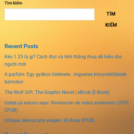
Tìm kiếm
TÌM
KIẾM
Recent Posts
Kèo 1.25 là gì? Cách đọc và tính thắng thua dễ hiểu cho
người mới
A parfüm: Egy gyilkos története : Ingyenes könyvletöltések
bármikor
The Wolf Gift: The Graphic Novel | eBook (E-Book)
Usted ya estuvo aquí: Revelacion de vidas anteriores | (PDF,
EPUB)
Afrique, démocratie piégée | (E-Book EPUB)