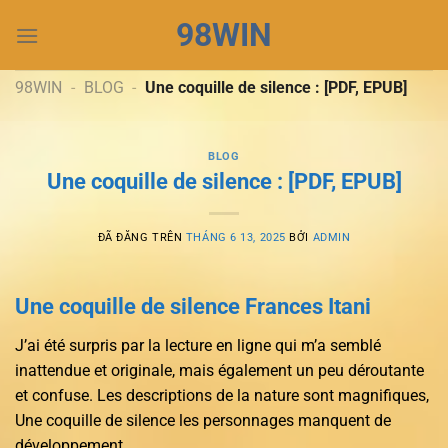
Chuyển
98WIN
đến
nội
dung
98WIN
-
BLOG
-
Une coquille de silence : [PDF, EPUB]
BLOG
Une coquille de silence : [PDF, EPUB]
ĐÃ ĐĂNG TRÊN
THÁNG 6 13, 2025
BỞI
ADMIN
Une coquille de silence Frances Itani
J’ai été surpris par la lecture en ligne qui m’a semblé
inattendue et originale, mais également un peu déroutante
et confuse. Les descriptions de la nature sont magnifiques,
Une coquille de silence les personnages manquent de
développement.